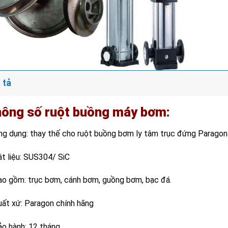
 tả
ông số ruột buồng máy bơm:
ng dụng: thay thế cho ruột buồng bơm ly tâm trục đứng Parago
ật liệu: SUS304/ SiC
ao gồm: trục bơm, cánh bơm, guồng bơm, bạc đá.
uất xứ: Paragon chính hãng
ảo hành: 12 tháng