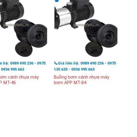
ên hệ: 0989 490 236 - 0975
📞Giá liên hệ: 0989 490 236 - 0975
📞Giá l
- 0936 995 663
135 635 - 0936 995 663
135 63
bơm cánh nhựa máy
Buồng bơm cánh nhựa máy
Bộ ru
P MT-46
bơm APP MT-84
đứng 