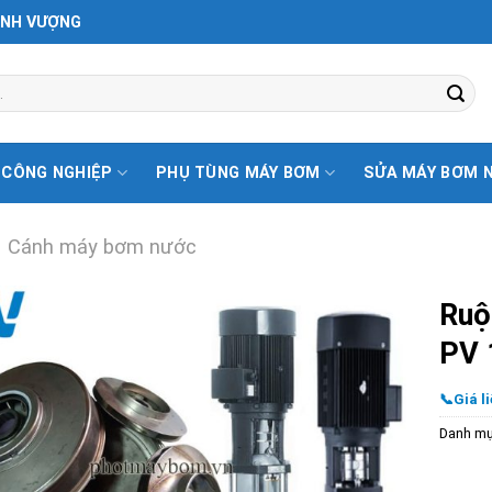
ỊNH VƯỢNG
 CÔNG NGHIỆP
PHỤ TÙNG MÁY BƠM
SỬA MÁY BƠM 
Cánh máy bơm nước
Ruộ
PV 
📞Giá li
Danh m