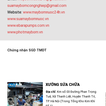
suamaybomcongnghiep@gmail.com
Website:
www.maybomnuoc24h.vn
www.suamaybomnuoc.vn
www.ebarapumps.com.vn
www.photmaybom.vn
Chứng nhận SGD TMDT
XƯỞNG SỬA CHỮA
Địa chỉ:
Km số 03 Đường Phan Trọng
Tuệ, Xã Thanh Liệt, Huyện Thanh Trì,
TP. Hà Nội (Trong Tổng Kho Kim Khí
Số 1)