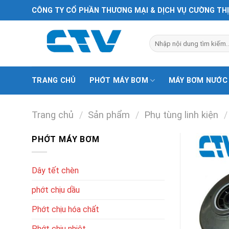
Chuyển
CÔNG TY CỔ PHẦN THƯƠNG MẠI & DỊCH VỤ CƯỜNG TH
đến
nội
Tìm
dung
kiếm:
TRANG CHỦ
PHỚT MÁY BƠM
MÁY BƠM NƯỚC
Trang chủ
/
Sản phẩm
/
Phụ tùng linh kiện
/
PHỚT MÁY BƠM
Dây tết chèn
phớt chịu dầu
Phớt chịu hóa chất
Phớt chịu nhiệt