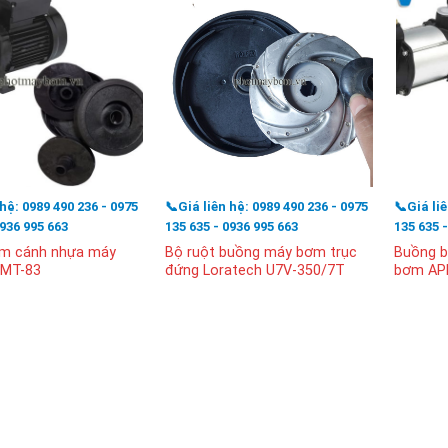
 hệ: 0989 490 236 - 0975
📞Giá liên hệ: 0989 490 236 - 0975
📞Giá li
0936 995 663
135 635 - 0936 995 663
135 635 
m cánh nhựa máy
Bộ ruột buồng máy bơm trục
Buồng 
 MT-83
đứng Loratech U7V-350/7T
bơm AP