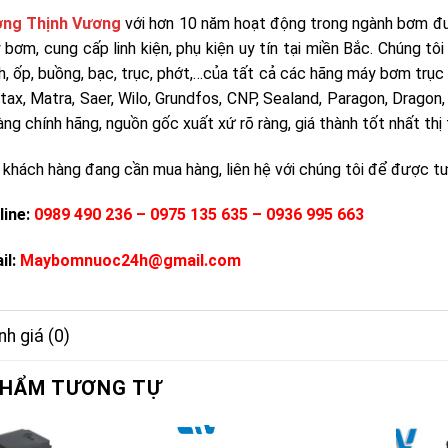
ng Thịnh Vương
với hơn 10 năm hoạt động trong ngành bơm đượ
 bơm, cung cấp linh kiện, phụ kiện uy tín tại miền Bắc. Chúng tô
h, ốp, buồng, bạc, trục, phớt,…của tất cả các hãng máy bơm trục
tax, Matra, Saer, Wilo, Grundfos, CNP, Sealand, Paragon, Drago
àng chính hãng, nguồn gốc xuất xứ rõ ràng, giá thành tốt nhất th
 khách hàng đang cần mua hàng, liên hệ với chúng tôi để được tư 
line:
0989 490 236 – 0975 135 635 – 0936 995 663
il:
Maybomnuoc24h@gmail.com
h giá (0)
PHẨM TƯƠNG TỰ