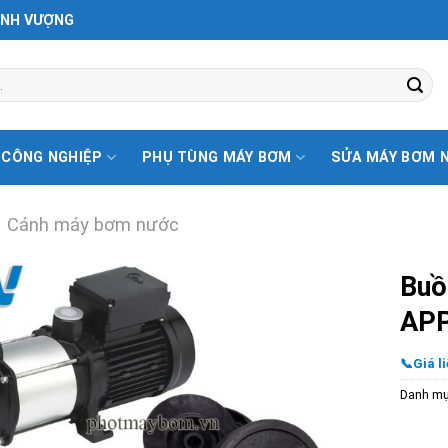
ỊNH VƯỢNG
 CÔNG NGHIỆP
PHỤ TÙNG MÁY BƠM
SỬA MÁY BƠM 
Cánh máy bơm nước
Buồ
APP
📞Giá li
Danh m