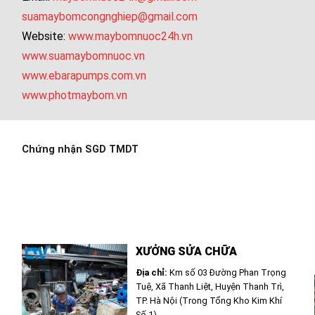
suamaybomcongnghiep@gmail.com
Website:
www.maybomnuoc24h.vn
www.suamaybomnuoc.vn
www.ebarapumps.com.vn
www.photmaybom.vn
Chứng nhận SGD TMDT
XƯỞNG SỬA CHỮA
Địa chỉ:
Km số 03 Đường Phan Trọng
Tuệ, Xã Thanh Liệt, Huyện Thanh Trì,
TP. Hà Nội (Trong Tổng Kho Kim Khí
Số 1)