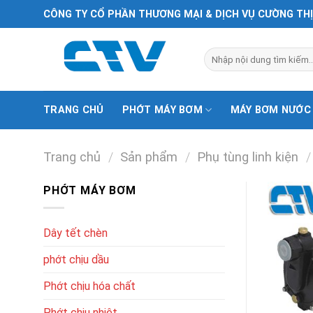
Chuyển
CÔNG TY CỔ PHẦN THƯƠNG MẠI & DỊCH VỤ CƯỜNG TH
đến
nội
Tìm
dung
kiếm:
TRANG CHỦ
PHỚT MÁY BƠM
MÁY BƠM NƯỚC
Trang chủ
/
Sản phẩm
/
Phụ tùng linh kiện
/
PHỚT MÁY BƠM
Dây tết chèn
phớt chịu dầu
Phớt chịu hóa chất
Phớt chịu nhiệt