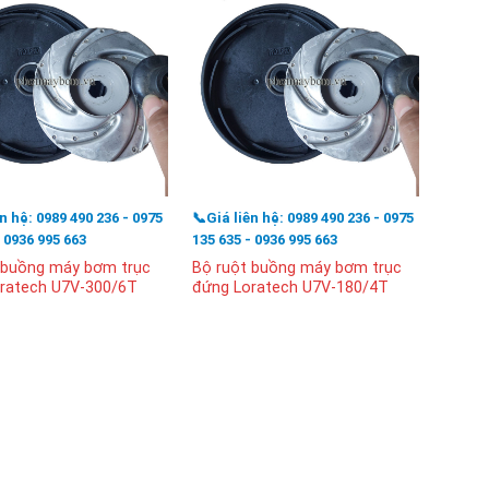
ên hệ: 0989 490 236 - 0975
📞Giá liên hệ: 0989 490 236 - 0975
📞Giá l
- 0936 995 663
135 635 - 0936 995 663
135 63
 buồng máy bơm trục
Bộ ruột buồng máy bơm trục
Buồng
ratech U7V-300/6T
đứng Loratech U7V-180/4T
bơm A