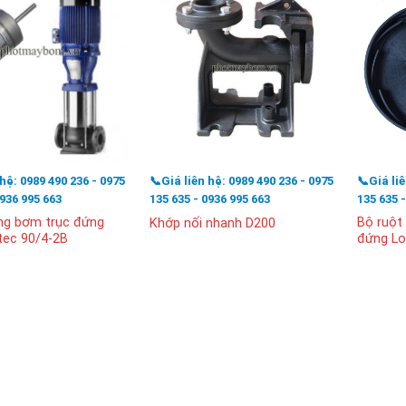
 hệ: 0989 490 236 - 0975
📞Giá liên hệ: 0989 490 236 - 0975
📞Giá li
0936 995 663
135 635 - 0936 995 663
135 635 
ng bơm trục đứng
Bộ ruột
Khớp nối nhanh D200
tec 90/4-2B
đứng Lo