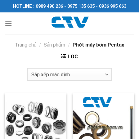
Chuyển
HOTLINE : 0989 490 236 - 0975 135 635 - 0936 995 663
đến
nội
dung
Trang chủ
/
Sản phẩm
/
Phớt máy bơm Pentax
LỌC