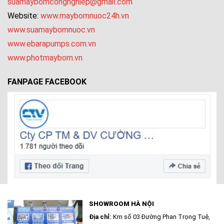
suamaybomcongnghiep@gmail.com
Website:
www.maybomnuoc24h.vn
www.suamaybomnuoc.vn
www.ebarapumps.com.vn
www.photmaybom.vn
FANPAGE FACEBOOK
SHOWROOM HÀ NỘI
Địa chỉ:
Km số 03 Đường Phan Trọng Tuệ,