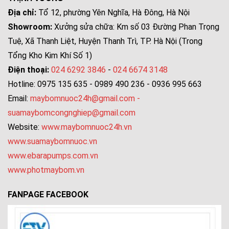
Địa chỉ:
Tổ 12, phường Yên Nghĩa, Hà Đông, Hà Nội
Showroom:
Xưởng sửa chữa: Km số 03 Đường Phan Trọng
Tuệ, Xã Thanh Liệt, Huyện Thanh Trì, TP. Hà Nội (Trong
Tổng Kho Kim Khí Số 1)
Điện thoại:
024 6292 3846
-
024 6674 3148
Hotline: 0975 135 635 - 0989 490 236 - 0936 995 663
Email:
maybomnuoc24h@gmail.com
-
suamaybomcongnghiep@gmail.com
Website:
www.maybomnuoc24h.vn
www.suamaybomnuoc.vn
www.ebarapumps.com.vn
www.photmaybom.vn
FANPAGE FACEBOOK