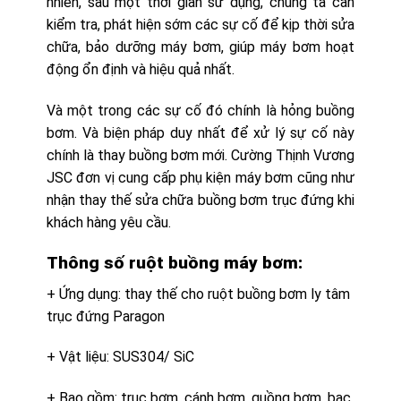
nhiên, sau một thời gian sử dụng, chúng ta cần
kiểm tra, phát hiện sớm các sự cố để kịp thời sửa
chữa, bảo dưỡng máy bơm, giúp máy bơm hoạt
động ổn định và hiệu quả nhất.
Và một trong các sự cố đó chính là hỏng buồng
bơm. Và biện pháp duy nhất để xử lý sự cố này
chính là thay buồng bơm mới. Cường Thịnh Vương
JSC đơn vị cung cấp phụ kiện máy bơm cũng như
nhận thay thế sửa chữa buồng bơm trục đứng khi
khách hàng yêu cầu.
Thông số ruột buồng máy bơm:
+ Ứng dụng: thay thế cho ruột buồng bơm ly tâm
trục đứng Paragon
+ Vật liệu: SUS304/ SiC
+ Bao gồm: trục bơm, cánh bơm, guồng bơm, bạc