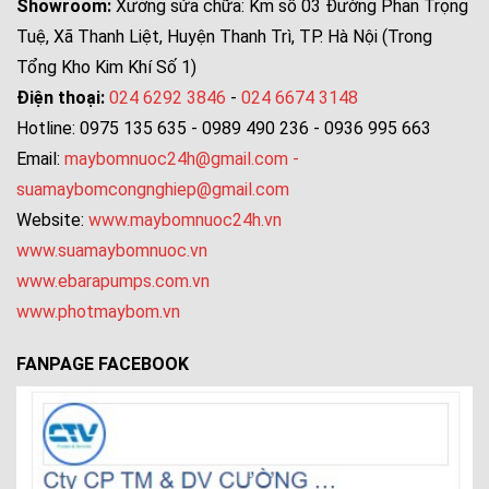
Showroom:
Xưởng sửa chữa: Km số 03 Đường Phan Trọng
Tuệ, Xã Thanh Liệt, Huyện Thanh Trì, TP. Hà Nội (Trong
Tổng Kho Kim Khí Số 1)
Điện thoại:
024 6292 3846
-
024 6674 3148
Hotline: 0975 135 635 - 0989 490 236 - 0936 995 663
Email:
maybomnuoc24h@gmail.com
-
suamaybomcongnghiep@gmail.com
Website:
www.maybomnuoc24h.vn
www.suamaybomnuoc.vn
www.ebarapumps.com.vn
www.photmaybom.vn
FANPAGE FACEBOOK