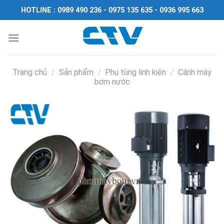
Chuyển
HOTLINE : 0989 490 236 - 0975 135 635 - 0936 995 663
đến
nội
dung
Trang chủ
/
Sản phẩm
/
Phụ tùng linh kiện
/
Cánh máy
bơm nước