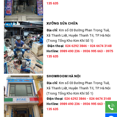
135 635
XƯỞNG SỬA CHỮA
Địa chỉ:
Km số 03 Đường Phan Trọng Tuệ,
Xã Thanh Liệt, Huyện Thanh Trì, TP. Hà Nội
(Trong Tổng Kho Kim Khí Số 1)
Điện thoại:
024 6292 3846 - 024 6674 3148
Hotline:
0989 490 236 - 0936 995 663 - 0975
135 635
SHOWROOM HÀ NỘI
Địa chỉ:
Km số 03 Đường Phan Trọng Tuệ,
Xã Thanh Liệt, Huyện Thanh Trì, TP. Hà Nội
(Trong Tổng Kho Kim Khí Số 1)
Điện thoại:
024 6292 3846 - 024 6674 3148
Hotline:
0989 490 236 - 0936 995 663 - 0975
135 635