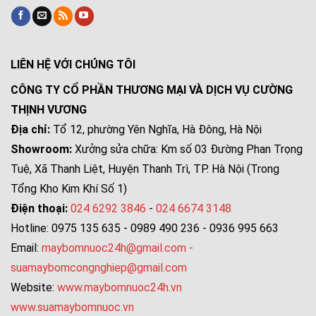
LIÊN HỆ VỚI CHÚNG TÔI
CÔNG TY CỔ PHẦN THƯƠNG MẠI VÀ DỊCH VỤ CƯỜNG
THỊNH VƯƠNG
Địa chỉ:
Tổ 12, phường Yên Nghĩa, Hà Đông, Hà Nội
Showroom:
Xưởng sửa chữa: Km số 03 Đường Phan Trọng
Tuệ, Xã Thanh Liệt, Huyện Thanh Trì, TP. Hà Nội (Trong
Tổng Kho Kim Khí Số 1)
Điện thoại:
024 6292 3846
-
024 6674 3148
Hotline: 0975 135 635 - 0989 490 236 - 0936 995 663
Email:
maybomnuoc24h@gmail.com
-
suamaybomcongnghiep@gmail.com
Website:
www.maybomnuoc24h.vn
www.suamaybomnuoc.vn