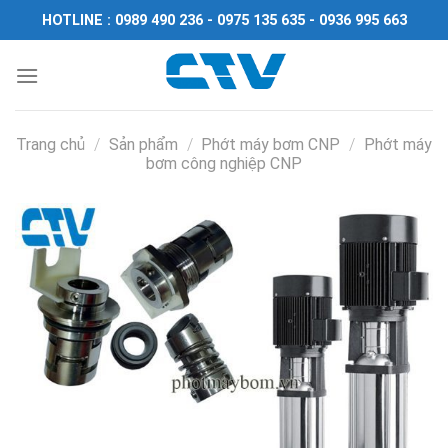
Chuyển
HOTLINE : 0989 490 236 - 0975 135 635 - 0936 995 663
đến
nội
dung
Trang chủ
/
Sản phẩm
/
Phớt máy bơm CNP
/
Phớt máy
bơm công nghiệp CNP