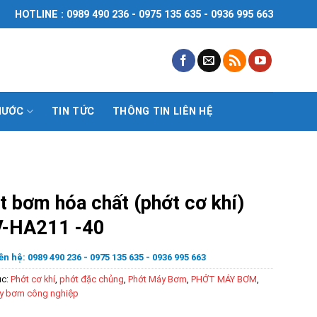
HOTLINE : 0989 490 236 - 0975 135 635 - 0936 995 663
NƯỚC
TIN TỨC
THÔNG TIN LIÊN HỆ
t bơm hóa chất (phớt cơ khí)
-HA211 -40
ên hệ: 0989 490 236 - 0975 135 635 - 0936 995 663
ục:
Phớt cơ khí
,
phớt đặc chủng
,
Phớt Máy Bơm
,
PHỚT MÁY BƠM
,
y bơm công nghiệp