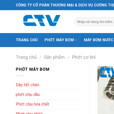
Chuyển
CÔNG TY CỔ PHẦN THƯƠNG MẠI & DỊCH VỤ CƯỜNG TH
đến
nội
Tìm
dung
kiếm:
TRANG CHỦ
PHỚT MÁY BƠM
MÁY BƠM NƯỚC
Trang chủ
/
Sản phẩm
/
Phớt cơ khí
PHỚT MÁY BƠM
Dây tết chèn
phớt chịu dầu
Phớt chịu hóa chất
Phớt chịu nhiệt