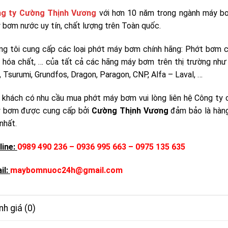
g ty Cường Thịnh Vương
với hơn 10 năm trong ngành máy bơ
 bơm nước uy tín, chất lượng trên Toàn quốc.
ng tôi cung cấp các loại phớt máy bơm chính hãng: Phớt bơm côn
u hóa chất, … của tất cả các hãng máy bơm trên thị trường như 
 Tsurumi, Grundfos, Dragon, Paragon, CNP, Alfa – Laval, …
 khách có nhu cầu mua phớt máy bơm vui lòng liên hệ Công ty c
 bơm được cung cấp bởi
Cường Thịnh Vương
đảm bảo là hàng
nhất.
line:
0989 490 236 – 0936 995 663 – 0975 135 635
il:
maybomnuoc24h@gmail.com
h giá (0)