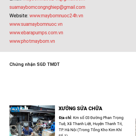
suamaybomcongnghiep@gmail.com
Website:
www.maybomnuoc24h.vn
www.suamaybomnuoc.vn
www.ebarapumps.com.vn
www.photmaybom.vn
Chứng nhận SGD TMDT
XƯỞNG SỬA CHỮA
Địa chỉ:
Km số 03 Đường Phan Trọng
Tuệ, Xã Thanh Liệt, Huyện Thanh Trì,
TP. Hà Nội (Trong Tổng Kho Kim Khí
Số 1)