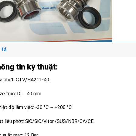
 tả
ông tin kỹ thuật:
ã phớt: CTV/HA211-40
ize trục: D = 40 mm
hiệt độ làm việc: -30 °C ~ +200 °C
ật liệu phớt: SiC/SiC/Viton/SUS/NBR/CA/CE
p suất max: 12 Bar