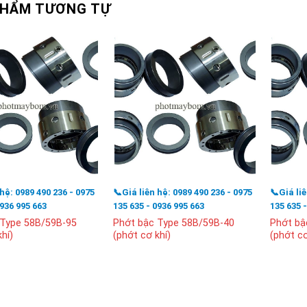
PHẨM TƯƠNG TỰ
 hệ: 0989 490 236 - 0975
📞Giá liên hệ: 0989 490 236 - 0975
📞Giá li
0936 995 663
135 635 - 0936 995 663
135 635 
 Type 58B/59B-95
Phớt bậc Type 58B/59B-40
Phớt bậ
hí)
(phớt cơ khí)
(phớt cơ