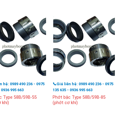
ên hệ: 0989 490 236 - 0975
📞Giá liên hệ: 0989 490 236 - 0975
📞Giá l
- 0936 995 663
135 635 - 0936 995 663
135 63
c Type 58B/59B-55
Phớt bậc Type 58B/59B-85
Phớt 
 khí)
(phớt cơ khí)
(phớt 