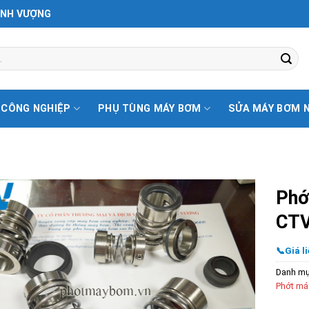
ỊNH VƯỢNG
 CÔNG NGHIỆP
PHỤ TÙNG MÁY BƠM
SỬA MÁY BƠM 
Phớ
CTV
📞Giá li
Danh m
Phớt má