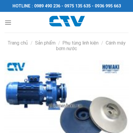
Chuyển
HOTLINE : 0989 490 236 - 0975 135 635 - 0936 995 663
đến
nội
dung
Trang chủ
/
Sản phẩm
/
Phụ tùng linh kiện
/
Cánh máy
bơm nước