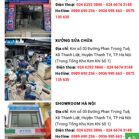
Điện thoại:
024 6292 3846 - 024 6674 3148
Hotline:
0989 490 236 - 0936 995 663 - 0975
135 635
XƯỞNG SỬA CHỮA
Địa chỉ:
Km số 03 Đường Phan Trọng Tuệ,
Xã Thanh Liệt, Huyện Thanh Trì, TP. Hà Nội
(Trong Tổng Kho Kim Khí Số 1)
Điện thoại:
024 6292 3846 - 024 6674 3148
Hotline:
0989 490 236 - 0936 995 663 - 0975
135 635
SHOWROOM HÀ NỘI
Địa chỉ:
Km số 03 Đường Phan Trọng Tuệ,
Xã Thanh Liệt, Huyện Thanh Trì, TP. Hà Nội
(Trong Tổng Kho Kim Khí Số 1)
Điện thoại:
024 6292 3846 - 024 6674 3148
Hotline:
0989 490 236 - 0936 995 663 - 0975