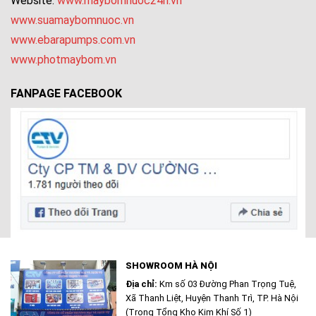
Website:
www.maybomnuoc24h.vn
www.suamaybomnuoc.vn
www.ebarapumps.com.vn
www.photmaybom.vn
FANPAGE FACEBOOK
SHOWROOM HÀ NỘI
Địa chỉ:
Km số 03 Đường Phan Trọng Tuệ,
Xã Thanh Liệt, Huyện Thanh Trì, TP. Hà Nội
(Trong Tổng Kho Kim Khí Số 1)