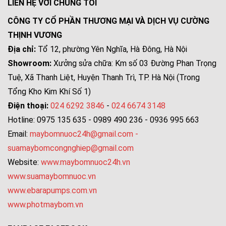
LIÊN HỆ VỚI CHÚNG TÔI
CÔNG TY CỔ PHẦN THƯƠNG MẠI VÀ DỊCH VỤ CƯỜNG
THỊNH VƯƠNG
Địa chỉ:
Tổ 12, phường Yên Nghĩa, Hà Đông, Hà Nội
Showroom:
Xưởng sửa chữa: Km số 03 Đường Phan Trọng
Tuệ, Xã Thanh Liệt, Huyện Thanh Trì, TP. Hà Nội (Trong
Tổng Kho Kim Khí Số 1)
Điện thoại:
024 6292 3846
-
024 6674 3148
Hotline: 0975 135 635 - 0989 490 236 - 0936 995 663
Email:
maybomnuoc24h@gmail.com
-
suamaybomcongnghiep@gmail.com
Website:
www.maybomnuoc24h.vn
www.suamaybomnuoc.vn
www.ebarapumps.com.vn
www.photmaybom.vn