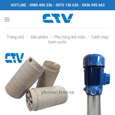
Chuyển
HOTLINE : 0989 490 236 - 0975 135 635 - 0936 995 663
đến
nội
dung
Trang chủ
/
Sản phẩm
/
Phụ tùng linh kiện
/
Cánh máy
bơm nước