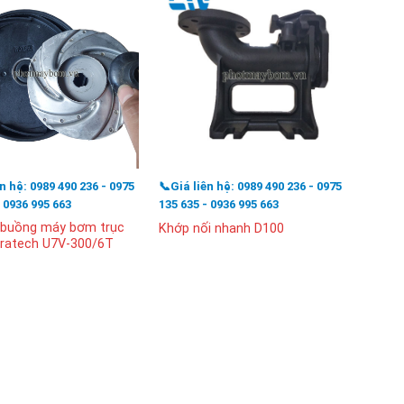
ên hệ: 0989 490 236 - 0975
📞Giá liên hệ: 0989 490 236 - 0975
📞Giá l
- 0936 995 663
135 635 - 0936 995 663
135 63
 buồng máy bơm trục
Bộ ru
Khớp nối nhanh D100
ratech U7V-300/6T
đứng 