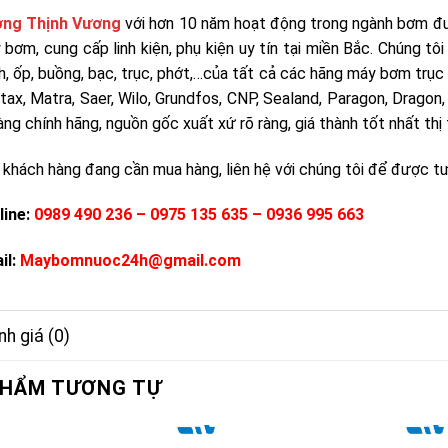
ng Thịnh Vương
với hơn 10 năm hoạt động trong ngành bơm đượ
 bơm, cung cấp linh kiện, phụ kiện uy tín tại miền Bắc. Chúng tô
h, ốp, buồng, bạc, trục, phớt,…của tất cả các hãng máy bơm trục
tax, Matra, Saer, Wilo, Grundfos, CNP, Sealand, Paragon, Drago
àng chính hãng, nguồn gốc xuất xứ rõ ràng, giá thành tốt nhất th
 khách hàng đang cần mua hàng, liên hệ với chúng tôi để được tư 
line:
0989 490 236 – 0975 135 635 – 0936 995 663
il:
Maybomnuoc24h@gmail.com
h giá (0)
PHẨM TƯƠNG TỰ