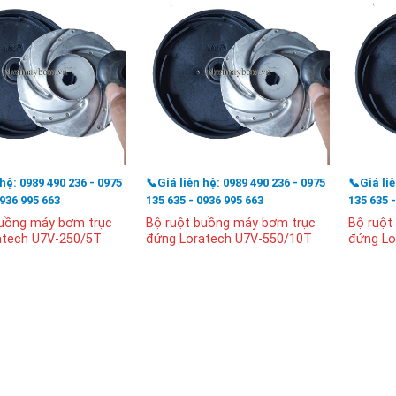
 hệ: 0989 490 236 - 0975
📞Giá liên hệ: 0989 490 236 - 0975
📞Giá li
0936 995 663
135 635 - 0936 995 663
135 635 
buồng máy bơm trục
Bộ ruột buồng máy bơm trục
Bộ ruột
atech U7V-250/5T
đứng Loratech U7V-550/10T
đứng Lo