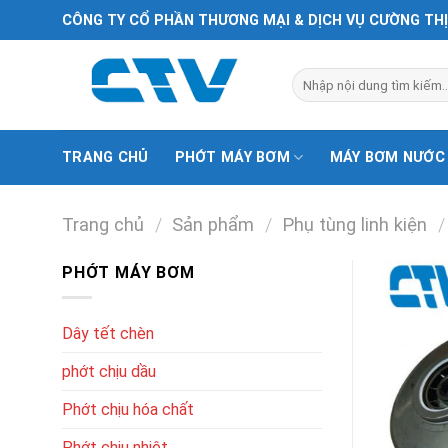
Chuyển
CÔNG TY CỔ PHẦN THƯƠNG MẠI & DỊCH VỤ CƯỜNG TH
đến
nội
Tìm
dung
kiếm:
TRANG CHỦ
PHỚT MÁY BƠM
MÁY BƠM NƯỚC
Trang chủ
/
Sản phẩm
/
Phụ tùng linh kiện
/
PHỚT MÁY BƠM
Dây tết chèn
phớt chịu dầu
Phớt chịu hóa chất
Phớt chịu nhiệt