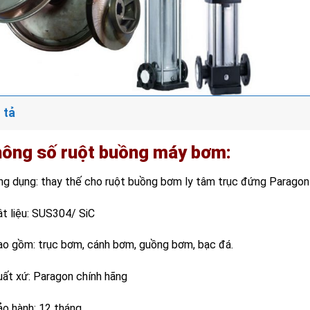
 tả
ông số ruột buồng máy bơm:
ng dụng: thay thế cho ruột buồng bơm ly tâm trục đứng Parago
ật liệu: SUS304/ SiC
ao gồm: trục bơm, cánh bơm, guồng bơm, bạc đá.
uất xứ: Paragon chính hãng
ảo hành: 12 tháng