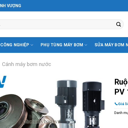
ỊNH VƯỢNG
 CÔNG NGHIỆP
PHỤ TÙNG MÁY BƠM
SỬA MÁY BƠM 
Cánh máy bơm nước
Ruộ
PV 
📞Giá li
Danh m