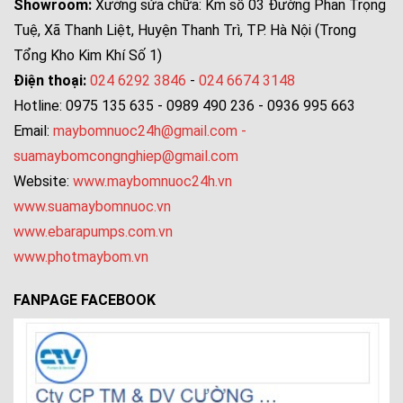
Showroom:
Xưởng sửa chữa: Km số 03 Đường Phan Trọng
Tuệ, Xã Thanh Liệt, Huyện Thanh Trì, TP. Hà Nội (Trong
Tổng Kho Kim Khí Số 1)
Điện thoại:
024 6292 3846
-
024 6674 3148
Hotline: 0975 135 635 - 0989 490 236 - 0936 995 663
Email:
maybomnuoc24h@gmail.com
-
suamaybomcongnghiep@gmail.com
Website:
www.maybomnuoc24h.vn
www.suamaybomnuoc.vn
www.ebarapumps.com.vn
www.photmaybom.vn
FANPAGE FACEBOOK