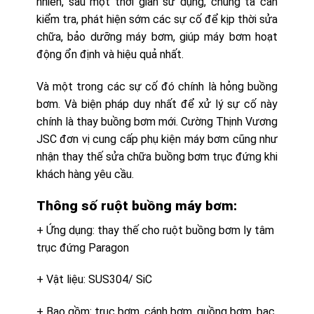
nhiên, sau một thời gian sử dụng, chúng ta cần
kiểm tra, phát hiện sớm các sự cố để kịp thời sửa
chữa, bảo dưỡng máy bơm, giúp máy bơm hoạt
động ổn định và hiệu quả nhất.
Và một trong các sự cố đó chính là hỏng buồng
bơm. Và biện pháp duy nhất để xử lý sự cố này
chính là thay buồng bơm mới. Cường Thịnh Vương
JSC đơn vị cung cấp phụ kiện máy bơm cũng như
nhận thay thế sửa chữa buồng bơm trục đứng khi
khách hàng yêu cầu.
Thông số ruột buồng máy bơm:
+ Ứng dụng: thay thế cho ruột buồng bơm ly tâm
trục đứng Paragon
+ Vật liệu: SUS304/ SiC
+ Bao gồm: trục bơm, cánh bơm, guồng bơm, bạc