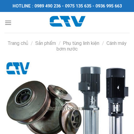
Chuyển
HOTLINE : 0989 490 236 - 0975 135 635 - 0936 995 663
đến
nội
dung
Trang chủ
/
Sản phẩm
/
Phụ tùng linh kiện
/
Cánh máy
bơm nước