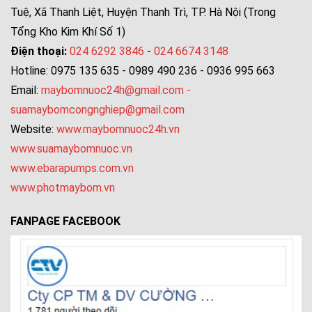
Tuệ, Xã Thanh Liệt, Huyện Thanh Trì, TP. Hà Nội (Trong
Tổng Kho Kim Khí Số 1)
Điện thoại:
024 6292 3846
-
024 6674 3148
Hotline: 0975 135 635 - 0989 490 236 - 0936 995 663
Email:
maybomnuoc24h@gmail.com
-
suamaybomcongnghiep@gmail.com
Website:
www.maybomnuoc24h.vn
www.suamaybomnuoc.vn
www.ebarapumps.com.vn
www.photmaybom.vn
FANPAGE FACEBOOK