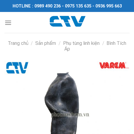
Chuyển
HOTLINE : 0989 490 236 - 0975 135 635 - 0936 995 663
đến
nội
dung
Trang chủ
/
Sản phẩm
/
Phụ tùng linh kiện
/
Bình Tích
Áp