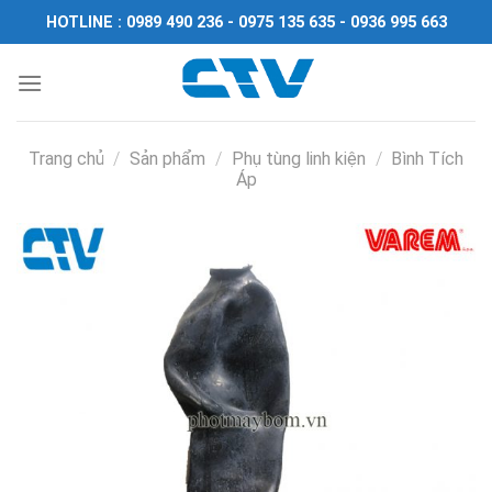
Chuyển
HOTLINE : 0989 490 236 - 0975 135 635 - 0936 995 663
đến
nội
dung
Trang chủ
/
Sản phẩm
/
Phụ tùng linh kiện
/
Bình Tích
Áp