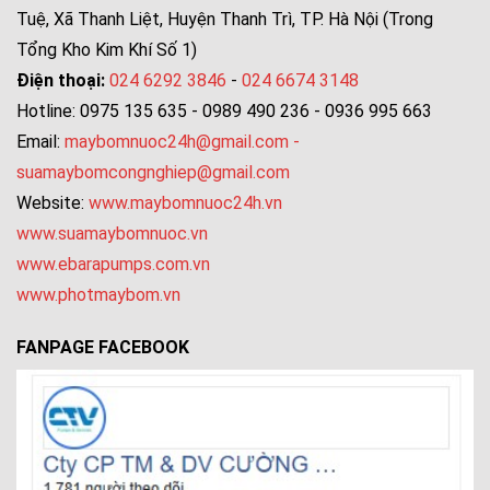
Tuệ, Xã Thanh Liệt, Huyện Thanh Trì, TP. Hà Nội (Trong
Tổng Kho Kim Khí Số 1)
Điện thoại:
024 6292 3846
-
024 6674 3148
Hotline: 0975 135 635 - 0989 490 236 - 0936 995 663
Email:
maybomnuoc24h@gmail.com
-
suamaybomcongnghiep@gmail.com
Website:
www.maybomnuoc24h.vn
www.suamaybomnuoc.vn
www.ebarapumps.com.vn
www.photmaybom.vn
FANPAGE FACEBOOK