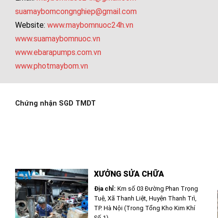
suamaybomcongnghiep@gmail.com
Website:
www.maybomnuoc24h.vn
www.suamaybomnuoc.vn
www.ebarapumps.com.vn
www.photmaybom.vn
Chứng nhận SGD TMDT
XƯỞNG SỬA CHỮA
Địa chỉ:
Km số 03 Đường Phan Trọng
Tuệ, Xã Thanh Liệt, Huyện Thanh Trì,
TP. Hà Nội (Trong Tổng Kho Kim Khí
Số 1)