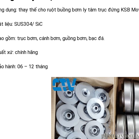
ng dụng: thay thế cho ruột buồng bơm ly tâm trục đứng KSB Mo
ật liệu: SUS304/ SiC
ao gồm: trục bơm, cánh bơm, guồng bơm, bạc đá.
uất xứ: chính hãng
ảo hành: 06 – 12 tháng