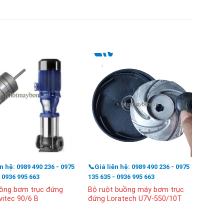
ên hệ: 0989 490 236 - 0975
📞Giá liên hệ: 0989 490 236 - 0975
📞Giá l
- 0936 995 663
135 635 - 0936 995 663
135 63
ồng bơm trục đứng
Bộ ruột buồng máy bơm trục
Khớp 
itec 90/6 B
đứng Loratech U7V-550/10T