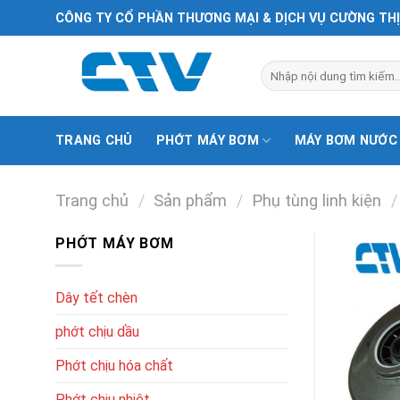
Chuyển
CÔNG TY CỔ PHẦN THƯƠNG MẠI & DỊCH VỤ CƯỜNG TH
đến
nội
Tìm
dung
kiếm:
TRANG CHỦ
PHỚT MÁY BƠM
MÁY BƠM NƯỚC
Trang chủ
/
Sản phẩm
/
Phụ tùng linh kiện
/
PHỚT MÁY BƠM
Dây tết chèn
phớt chịu dầu
Phớt chịu hóa chất
Phớt chịu nhiệt