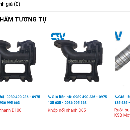
h giá (0)
PHẨM TƯƠNG TỰ
 hệ: 0989 490 236 - 0975
📞Giá liên hệ: 0989 490 236 - 0975
📞Giá li
0936 995 663
135 635 - 0936 995 663
135 635 
Ruột bu
 nhanh D100
Khớp nối nhanh D65
KSB Mov