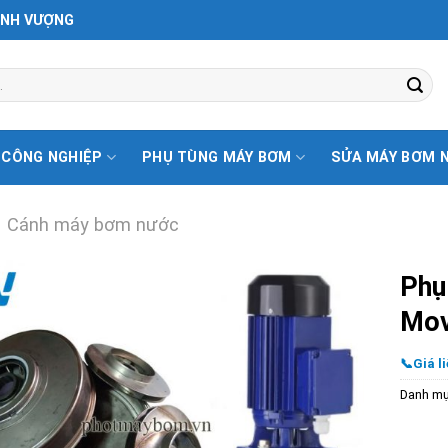
ỊNH VƯỢNG
 CÔNG NGHIỆP
PHỤ TÙNG MÁY BƠM
SỬA MÁY BƠM 
Cánh máy bơm nước
Phụ
Mov
📞Giá li
Danh m