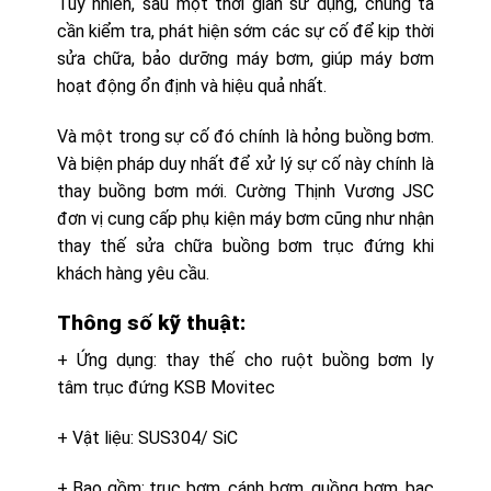
Tuy nhiên, sau một thời gian sử dụng, chúng ta
cần kiểm tra, phát hiện sớm các sự cố để kịp thời
sửa chữa, bảo dưỡng máy bơm, giúp máy bơm
hoạt động ổn định và hiệu quả nhất.
Và một trong sự cố đó chính là hỏng buồng bơm.
Và biện pháp duy nhất để xử lý sự cố này chính là
thay buồng bơm mới. Cường Thịnh Vương JSC
đơn vị cung cấp phụ kiện máy bơm cũng như nhận
thay thế sửa chữa buồng bơm trục đứng khi
khách hàng yêu cầu.
Thông số kỹ thuật:
+ Ứng dụng: thay thế cho ruột buồng bơm ly
tâm trục đứng KSB Movitec
+ Vật liệu: SUS304/ SiC
+ Bao gồm: trục bơm, cánh bơm, guồng bơm, bạc