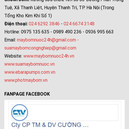
Tuệ, Xã Thanh Liệt, Huyện Thanh Trì, TP. Hà Nội (Trong
Tổng Kho Kim Khí Số 1)
Điện thoại:
024 6292 3846
-
024 6674 3148
Hotline: 0975 135 635 - 0989 490 236 - 0936 995 663
Email:
maybomnuoc24h@gmail.com
-
suamaybomcongnghiep@gmail.com
Website:
www.maybomnuoc24h.vn
www.suamaybomnuoc.vn
www.ebarapumps.com.vn
www.photmaybom.vn
FANPAGE FACEBOOK