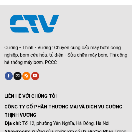
Cường - Thịnh - Vương : Chuyên cung cấp máy bơm công
nghiệp, bơm cứu hỏa, tủ điện - Sửa chữa máy bơm, Thi công
hệ thống máy bơm, PCCC
LIÊN HỆ VỚI CHÚNG TÔI
CÔNG TY CỔ PHẦN THƯƠNG MẠI VÀ DỊCH VỤ CƯỜNG
THỊNH VƯƠNG
Địa chỉ:
Tổ 12, phường Yên Nghĩa, Hà Đông, Hà Nội
Showroom:
Xưởng sửa chữa: Km số 03 Đường Phan Trọng