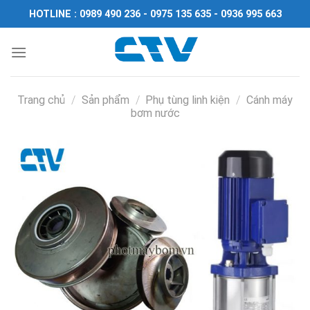
Chuyển
HOTLINE : 0989 490 236 - 0975 135 635 - 0936 995 663
đến
nội
dung
Trang chủ
/
Sản phẩm
/
Phụ tùng linh kiện
/
Cánh máy
bơm nước