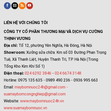
LIÊN HỆ VỚI CHÚNG TÔI
CÔNG TY CỔ PHẦN THƯƠNG MẠI VÀ DỊCH VỤ CƯỜNG
THỊNH VƯƠNG
Địa chỉ:
Tổ 12, phường Yên Nghĩa, Hà Đông, Hà Nội
Showroom:
Xưởng sửa chữa: Km số 03 Đường Phan Trọng
Tuệ, Xã Thanh Liệt, Huyện Thanh Trì, TP. Hà Nội (Trong
Tổng Kho Kim Khí Số 1)
Điện thoại:
024 6292 3846
-
024 6674 3148
Hotline: 0975 135 635 - 0989 490 236 - 0936 995 663
Email:
maybomnuoc24h@gmail.com
-
suamaybomcongnghiep@gmail.com
Website:
www.maybomnuoc24h.vn
www.suamaybomnuoc.vn