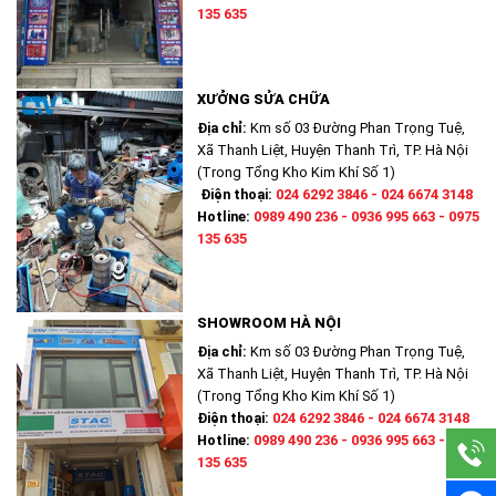
135 635
XƯỞNG SỬA CHỮA
Địa chỉ:
Km số 03 Đường Phan Trọng Tuệ,
Xã Thanh Liệt, Huyện Thanh Trì, TP. Hà Nội
(Trong Tổng Kho Kim Khí Số 1)
Điện thoại:
024 6292 3846 - 024 6674 3148
Hotline:
0989 490 236 - 0936 995 663 - 0975
135 635
SHOWROOM HÀ NỘI
Địa chỉ:
Km số 03 Đường Phan Trọng Tuệ,
Xã Thanh Liệt, Huyện Thanh Trì, TP. Hà Nội
(Trong Tổng Kho Kim Khí Số 1)
Điện thoại:
024 6292 3846 - 024 6674 3148
Hotline:
0989 490 236 - 0936 995 663 - 0975
135 635