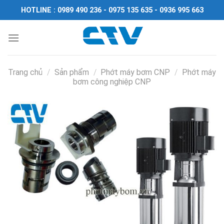
Chuyển
HOTLINE : 0989 490 236 - 0975 135 635 - 0936 995 663
đến
nội
dung
Trang chủ
/
Sản phẩm
/
Phớt máy bơm CNP
/
Phớt máy
bơm công nghiệp CNP