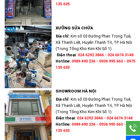
135 635
XƯỞNG SỬA CHỮA
Địa chỉ:
Km số 03 Đường Phan Trọng Tuệ,
Xã Thanh Liệt, Huyện Thanh Trì, TP. Hà Nội
(Trong Tổng Kho Kim Khí Số 1)
Điện thoại:
024 6292 3846 - 024 6674 3148
Hotline:
0989 490 236 - 0936 995 663 - 0975
135 635
SHOWROOM HÀ NỘI
Địa chỉ:
Km số 03 Đường Phan Trọng Tuệ,
Xã Thanh Liệt, Huyện Thanh Trì, TP. Hà Nội
(Trong Tổng Kho Kim Khí Số 1)
Điện thoại:
024 6292 3846 - 024 6674 3148
Hotline:
0989 490 236 - 0936 995 663 - 0975
135 635