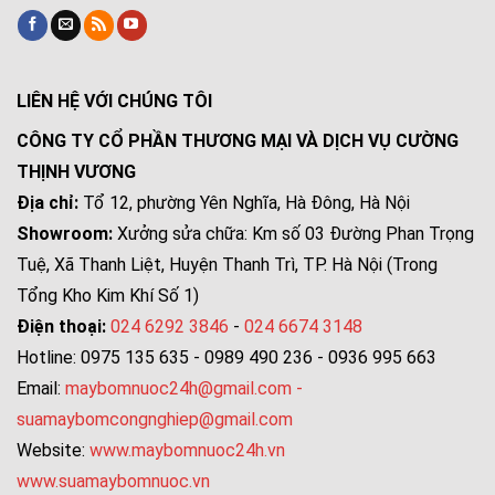
LIÊN HỆ VỚI CHÚNG TÔI
CÔNG TY CỔ PHẦN THƯƠNG MẠI VÀ DỊCH VỤ CƯỜNG
THỊNH VƯƠNG
Địa chỉ:
Tổ 12, phường Yên Nghĩa, Hà Đông, Hà Nội
Showroom:
Xưởng sửa chữa: Km số 03 Đường Phan Trọng
Tuệ, Xã Thanh Liệt, Huyện Thanh Trì, TP. Hà Nội (Trong
Tổng Kho Kim Khí Số 1)
Điện thoại:
024 6292 3846
-
024 6674 3148
Hotline: 0975 135 635 - 0989 490 236 - 0936 995 663
Email:
maybomnuoc24h@gmail.com
-
suamaybomcongnghiep@gmail.com
Website:
www.maybomnuoc24h.vn
www.suamaybomnuoc.vn