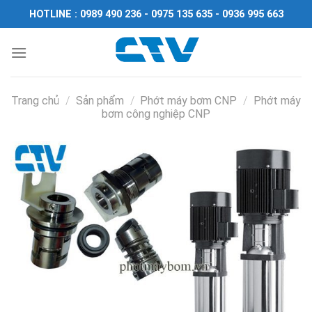
Chuyển
HOTLINE : 0989 490 236 - 0975 135 635 - 0936 995 663
đến
nội
dung
Trang chủ
/
Sản phẩm
/
Phớt máy bơm CNP
/
Phớt máy
bơm công nghiệp CNP