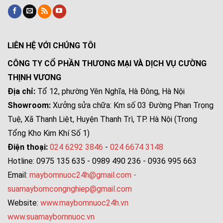
LIÊN HỆ VỚI CHÚNG TÔI
CÔNG TY CỔ PHẦN THƯƠNG MẠI VÀ DỊCH VỤ CƯỜNG
THỊNH VƯƠNG
Địa chỉ:
Tổ 12, phường Yên Nghĩa, Hà Đông, Hà Nội
Showroom:
Xưởng sửa chữa: Km số 03 Đường Phan Trọng
Tuệ, Xã Thanh Liệt, Huyện Thanh Trì, TP. Hà Nội (Trong
Tổng Kho Kim Khí Số 1)
Điện thoại:
024 6292 3846
-
024 6674 3148
Hotline: 0975 135 635 - 0989 490 236 - 0936 995 663
Email:
maybomnuoc24h@gmail.com
-
suamaybomcongnghiep@gmail.com
Website:
www.maybomnuoc24h.vn
www.suamaybomnuoc.vn