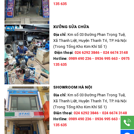
135 635
XƯỞNG SỬA CHỮA
Địa chỉ:
Km số 03 Đường Phan Trọng Tuệ,
Xã Thanh Liệt, Huyện Thanh Trì, TP. Hà Nội
(Trong Tổng Kho Kim Khí Số 1)
Điện thoại:
024 6292 3846 - 024 6674 3148
Hotline:
0989 490 236 - 0936 995 663 - 0975
135 635
SHOWROOM HÀ NỘI
Địa chỉ:
Km số 03 Đường Phan Trọng Tuệ,
Xã Thanh Liệt, Huyện Thanh Trì, TP. Hà Nội
(Trong Tổng Kho Kim Khí Số 1)
Điện thoại:
024 6292 3846 - 024 6674 3148
Hotline:
0989 490 236 - 0936 995 663 - 0975
135 635