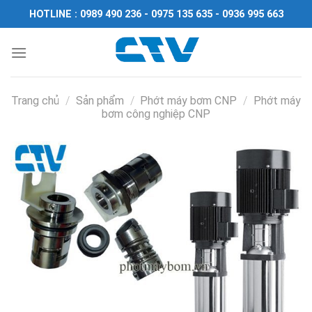
Chuyển
HOTLINE : 0989 490 236 - 0975 135 635 - 0936 995 663
đến
nội
dung
Trang chủ
/
Sản phẩm
/
Phớt máy bơm CNP
/
Phớt máy
bơm công nghiệp CNP