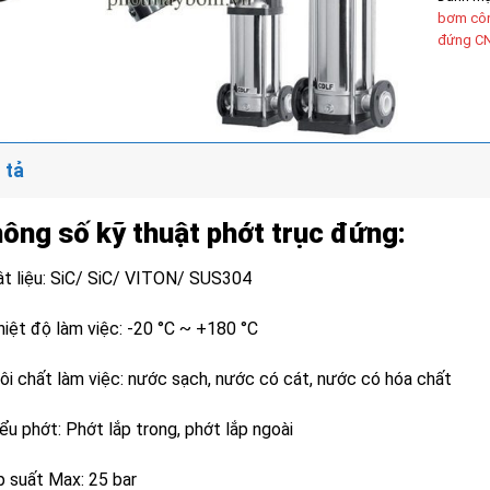
bơm côn
đứng C
 tả
ông số kỹ thuật phớt trục đứng:
ật liệu: SiC/ SiC/ VITON/ SUS304
hiệt độ làm việc: -20 °C ~ +180 °C
ôi chất làm việc: nước sạch, nước có cát, nước có hóa chất
ểu phớt: Phớt lắp trong, phớt lắp ngoài
p suất Max: 25 bar