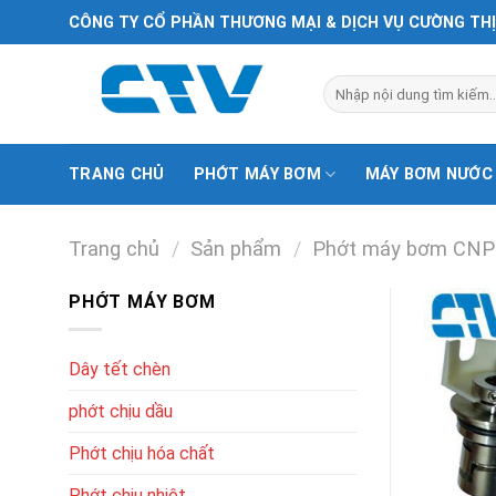
Chuyển
CÔNG TY CỔ PHẦN THƯƠNG MẠI & DỊCH VỤ CƯỜNG TH
đến
nội
Tìm
dung
kiếm:
TRANG CHỦ
PHỚT MÁY BƠM
MÁY BƠM NƯỚC
Trang chủ
/
Sản phẩm
/
Phớt máy bơm CNP
PHỚT MÁY BƠM
Dây tết chèn
phớt chịu dầu
Phớt chịu hóa chất
Phớt chịu nhiệt