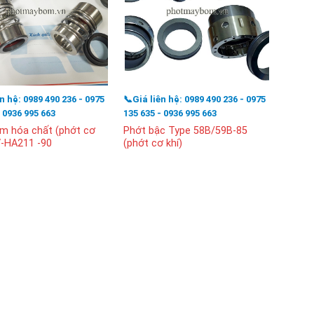
ên hệ: 0989 490 236 - 0975
📞Giá liên hệ: 0989 490 236 - 0975
📞Giá l
- 0936 995 663
135 635 - 0936 995 663
135 63
m hóa chất (phớt cơ
Phớt bậc Type 58B/59B-85
Phớt 
V-HA211 -90
(phớt cơ khí)
(phớt 