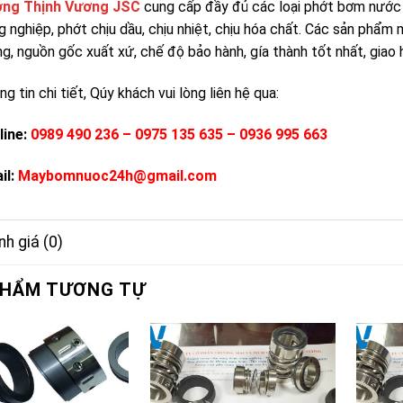
ng Thịnh Vương JSC
cung cấp đầy đủ các loại phớt bơm nước
g nghiệp, phớt chịu dầu, chịu nhiệt, chịu hóa chất. Các sản phẩ
g, nguồn gốc xuất xứ, chế độ bảo hành, gía thành tốt nhất, giao
g tin chi tiết, Qúy khách vui lòng liên hệ qua:
line:
0989 490 236 – 0975 135 635 – 0936 995 663
il:
Maybomnuoc24h@gmail.com
h giá (0)
PHẨM TƯƠNG TỰ