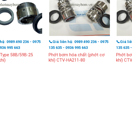
 hệ: 0989 490 236 - 0975
📞Giá liên hệ: 0989 490 236 - 0975
📞Giá li
0936 995 663
135 635 - 0936 995 663
135 635 
 Type 58B/59B-25
Phớt bơm hóa chất (phớt cơ
Phớt bơ
hí)
khí) CTV-HA211-80
khí) CT