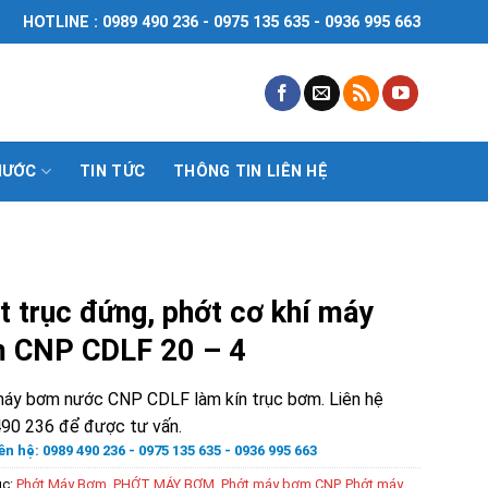
HOTLINE : 0989 490 236 - 0975 135 635 - 0936 995 663
NƯỚC
TIN TỨC
THÔNG TIN LIÊN HỆ
t trục đứng, phớt cơ khí máy
 CNP CDLF 20 – 4
áy bơm nước CNP CDLF làm kín trục bơm. Liên hệ
90 236 để được tư vấn.
ên hệ: 0989 490 236 - 0975 135 635 - 0936 995 663
ục:
Phớt Máy Bơm
,
PHỚT MÁY BƠM
,
Phớt máy bơm CNP
,
Phớt máy