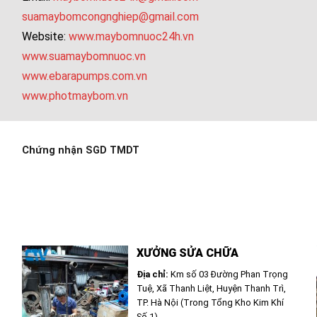
suamaybomcongnghiep@gmail.com
Website:
www.maybomnuoc24h.vn
www.suamaybomnuoc.vn
www.ebarapumps.com.vn
www.photmaybom.vn
Chứng nhận SGD TMDT
XƯỞNG SỬA CHỮA
Địa chỉ:
Km số 03 Đường Phan Trọng
Tuệ, Xã Thanh Liệt, Huyện Thanh Trì,
TP. Hà Nội (Trong Tổng Kho Kim Khí
Số 1)