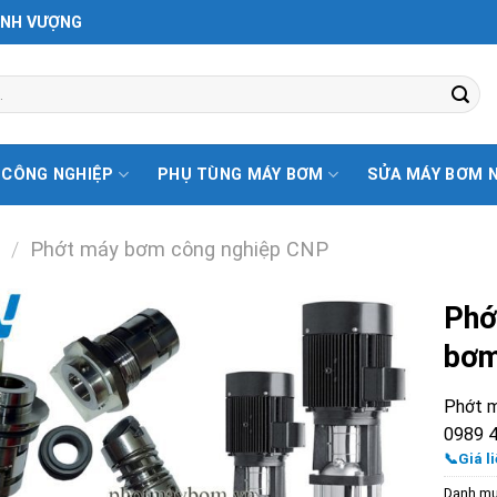
ỊNH VƯỢNG
 CÔNG NGHIỆP
PHỤ TÙNG MÁY BƠM
SỬA MÁY BƠM 
/
Phớt máy bơm công nghiệp CNP
Phớ
bơm
Phớt m
0989 4
📞Giá li
Danh m