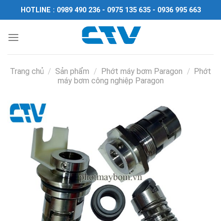
Chuyển
HOTLINE : 0989 490 236 - 0975 135 635 - 0936 995 663
đến
nội
dung
Trang chủ
/
Sản phẩm
/
Phớt máy bơm Paragon
/
Phớt
máy bơm công nghiệp Paragon