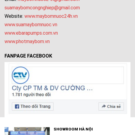
suamaybomcongnghiep@gmail.com
Website:
www.maybomnuoc24h.vn
www.suamaybomnuoc.vn
www.ebarapumps.com.vn
www.photmaybom.vn
FANPAGE FACEBOOK
SHOWROOM HÀ NỘI