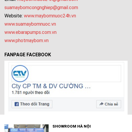
suamaybomcongnghiep@gmail.com
Website:
www.maybomnuoc24h.vn
www.suamaybomnuoc.vn
www.ebarapumps.com.vn
www.photmaybom.vn
FANPAGE FACEBOOK
SHOWROOM HÀ NỘI