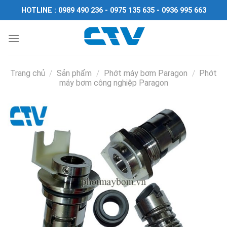
Chuyển
HOTLINE : 0989 490 236 - 0975 135 635 - 0936 995 663
đến
nội
dung
Trang chủ
/
Sản phẩm
/
Phớt máy bơm Paragon
/
Phớt
máy bơm công nghiệp Paragon