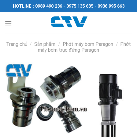
Chuyển
HOTLINE : 0989 490 236 - 0975 135 635 - 0936 995 663
đến
nội
dung
Trang chủ
/
Sản phẩm
/
Phớt máy bơm Paragon
/
Phớt
máy bơm trục đứng Paragon