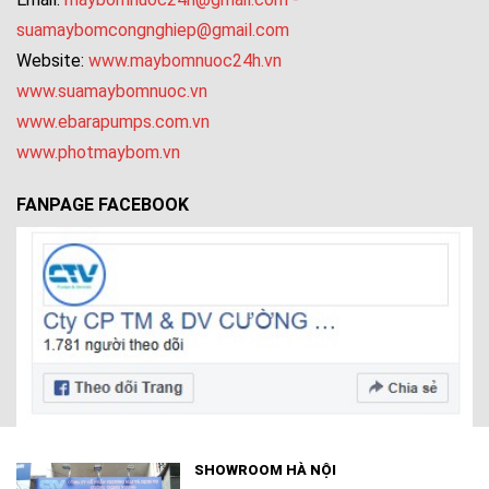
suamaybomcongnghiep@gmail.com
Website:
www.maybomnuoc24h.vn
www.suamaybomnuoc.vn
www.ebarapumps.com.vn
www.photmaybom.vn
FANPAGE FACEBOOK
SHOWROOM HÀ NỘI