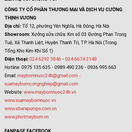
CÔNG TY CỔ PHẦN THƯƠNG MẠI VÀ DỊCH VỤ CƯỜNG
THỊNH VƯƠNG
Địa chỉ:
Tổ 12, phường Yên Nghĩa, Hà Đông, Hà Nội
Showroom:
Xưởng sửa chữa: Km số 03 Đường Phan Trọng
Tuệ, Xã Thanh Liệt, Huyện Thanh Trì, TP. Hà Nội (Trong
Tổng Kho Kim Khí Số 1)
Điện thoại:
024 6292 3846
-
024 6674 3148
Hotline: 0975 135 635 - 0989 490 236 - 0936 995 663
Email:
maybomnuoc24h@gmail.com
-
suamaybomcongnghiep@gmail.com
Website:
www.maybomnuoc24h.vn
www.suamaybomnuoc.vn
www.ebarapumps.com.vn
www.photmaybom.vn
FANPAGE FACEBOOK