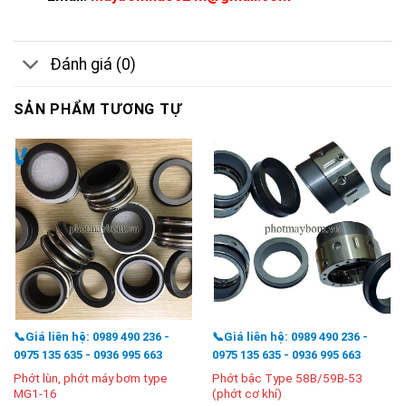
Đánh giá (0)
SẢN PHẨM TƯƠNG TỰ
📞Giá liên hệ: 0989 490 236 -
📞Giá liên hệ: 0989 490 236 -
0975 135 635 - 0936 995 663
0975 135 635 - 0936 995 663
Phớt lùn, phớt máy bơm type
Phớt bậc Type 58B/59B-53
MG1-16
(phớt cơ khí)