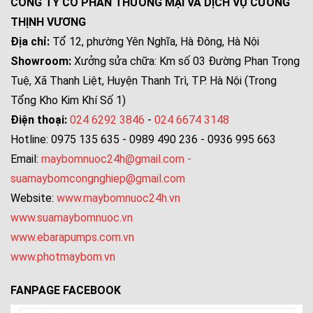
CÔNG TY CỔ PHẦN THƯƠNG MẠI VÀ DỊCH VỤ CƯỜNG
THỊNH VƯƠNG
Địa chỉ:
Tổ 12, phường Yên Nghĩa, Hà Đông, Hà Nội
Showroom:
Xưởng sửa chữa: Km số 03 Đường Phan Trọng
Tuệ, Xã Thanh Liệt, Huyện Thanh Trì, TP. Hà Nội (Trong
Tổng Kho Kim Khí Số 1)
Điện thoại:
024 6292 3846
-
024 6674 3148
Hotline: 0975 135 635 - 0989 490 236 - 0936 995 663
Email:
maybomnuoc24h@gmail.com
-
suamaybomcongnghiep@gmail.com
Website:
www.maybomnuoc24h.vn
www.suamaybomnuoc.vn
www.ebarapumps.com.vn
www.photmaybom.vn
FANPAGE FACEBOOK