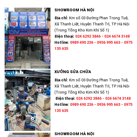
SHOWROOM HÀ NỘI
Địa chỉ:
Km số 03 Đường Phan Trọng Tuệ,
Xã Thanh Liệt, Huyện Thanh Trì, TP. Hà Nội
(Trong Tổng Kho Kim Khí Số 1)
Điện thoại:
024 6292 3846 - 024 6674 3148
Hotline:
0989 490 236 - 0936 995 663 - 0975
135 635
XƯỞNG SỬA CHỮA
Địa chỉ:
Km số 03 Đường Phan Trọng Tuệ,
Xã Thanh Liệt, Huyện Thanh Trì, TP. Hà Nội
(Trong Tổng Kho Kim Khí Số 1)
Điện thoại:
024 6292 3846 - 024 6674 3148
Hotline:
0989 490 236 - 0936 995 663 - 0975
135 635
SHOWROOM HÀ NỘI