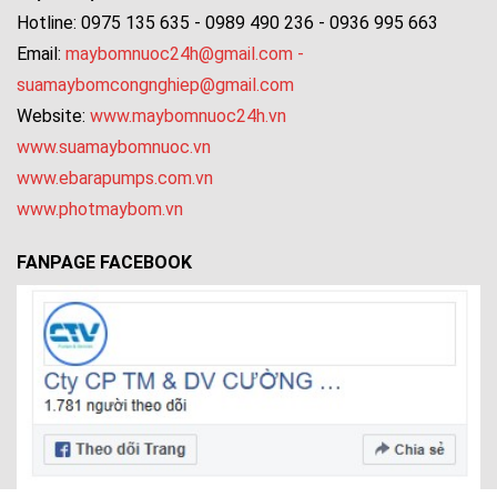
Hotline: 0975 135 635 - 0989 490 236 - 0936 995 663
Email:
maybomnuoc24h@gmail.com
-
suamaybomcongnghiep@gmail.com
Website:
www.maybomnuoc24h.vn
www.suamaybomnuoc.vn
www.ebarapumps.com.vn
www.photmaybom.vn
FANPAGE FACEBOOK