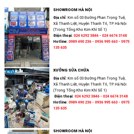
SHOWROOM HÀ NỘI
Địa chỉ:
Km số 03 Đường Phan Trọng Tuệ,
Xã Thanh Liệt, Huyện Thanh Trì, TP. Hà Nội
(Trong Tổng Kho Kim Khí Số 1)
Điện thoại:
024 6292 3846 - 024 6674 3148
Hotline:
0989 490 236 - 0936 995 663 - 0975
135 635
XƯỞNG SỬA CHỮA
Địa chỉ:
Km số 03 Đường Phan Trọng Tuệ,
Xã Thanh Liệt, Huyện Thanh Trì, TP. Hà Nội
(Trong Tổng Kho Kim Khí Số 1)
Điện thoại:
024 6292 3846 - 024 6674 3148
Hotline:
0989 490 236 - 0936 995 663 - 0975
135 635
SHOWROOM HÀ NỘI