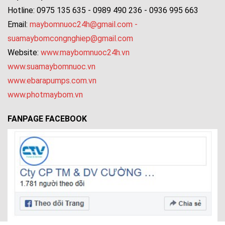
Hotline: 0975 135 635 - 0989 490 236 - 0936 995 663
Email:
maybomnuoc24h@gmail.com
-
suamaybomcongnghiep@gmail.com
Website:
www.maybomnuoc24h.vn
www.suamaybomnuoc.vn
www.ebarapumps.com.vn
www.photmaybom.vn
FANPAGE FACEBOOK