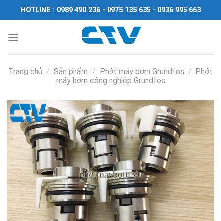
Chuyển
HOTLINE : 0989 490 236 - 0975 135 635 - 0936 995 663
đến
nội
dung
Trang chủ
/
Sản phẩm
/
Phớt máy bơm Grundfos
/
Phớt
máy bơm công nghiệp Grundfos