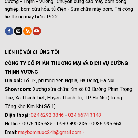
Cường - Thịnh - Vương : Chuyên cung cấp máy bơm công
nghiệp, bơm cứu hỏa, tủ điện - Sửa chữa máy bơm, Thi công
hệ thống máy bơm, PCCC
LIÊN HỆ VỚI CHÚNG TÔI
CÔNG TY CỔ PHẦN THƯƠNG MẠI VÀ DỊCH VỤ CƯỜNG
THỊNH VƯƠNG
Địa chỉ:
Tổ 12, phường Yên Nghĩa, Hà Đông, Hà Nội
Showroom:
Xưởng sửa chữa: Km số 03 Đường Phan Trọng
Tuệ, Xã Thanh Liệt, Huyện Thanh Trì, TP. Hà Nội (Trong
Tổng Kho Kim Khí Số 1)
Điện thoại:
024 6292 3846
-
024 6674 3148
Hotline: 0975 135 635 - 0989 490 236 - 0936 995 663
Email:
maybomnuoc24h@gmail.com
-