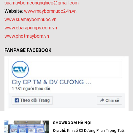
suamaybomcongnghiep@gmail.com
Website:
www.maybomnuoc24h.vn
www.suamaybomnuoc.vn
www.ebarapumps.com.vn
www.photmaybom.vn
FANPAGE FACEBOOK
SHOWROOM HÀ NỘI
Địa chỉ:
Km số 03 Đường Phan Trọng Tuệ,