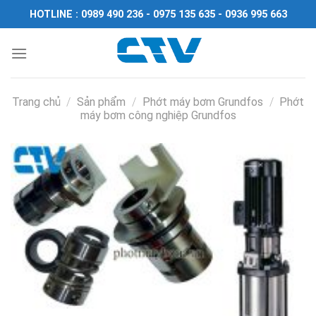
Chuyển
HOTLINE : 0989 490 236 - 0975 135 635 - 0936 995 663
đến
nội
dung
Trang chủ
/
Sản phẩm
/
Phớt máy bơm Grundfos
/
Phớt
máy bơm công nghiệp Grundfos