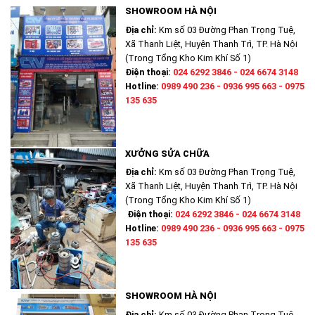
SHOWROOM HÀ NỘI
Địa chỉ:
Km số 03 Đường Phan Trọng Tuệ,
Xã Thanh Liệt, Huyện Thanh Trì, TP. Hà Nội
(Trong Tổng Kho Kim Khí Số 1)
Điện thoại:
024 6292 3846 - 024 6674 3148
Hotline:
0989 490 236 - 0936 995 663 - 0975
135 635
XƯỞNG SỬA CHỮA
Địa chỉ:
Km số 03 Đường Phan Trọng Tuệ,
Xã Thanh Liệt, Huyện Thanh Trì, TP. Hà Nội
(Trong Tổng Kho Kim Khí Số 1)
Điện thoại:
024 6292 3846 - 024 6674 3148
Hotline:
0989 490 236 - 0936 995 663 - 0975
135 635
SHOWROOM HÀ NỘI
Địa chỉ:
Km số 03 Đường Phan Trọng Tuệ,