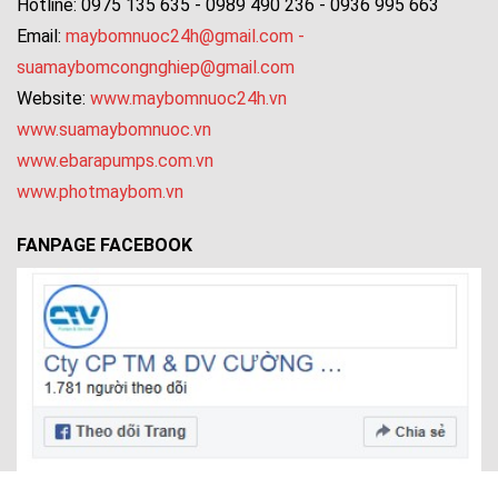
Hotline: 0975 135 635 - 0989 490 236 - 0936 995 663
Email:
maybomnuoc24h@gmail.com
-
suamaybomcongnghiep@gmail.com
Website:
www.maybomnuoc24h.vn
www.suamaybomnuoc.vn
www.ebarapumps.com.vn
www.photmaybom.vn
FANPAGE FACEBOOK