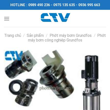
Chuyển
HOTLINE : 0989 490 236 - 0975 135 635 - 0936 995 663
đến
nội
dung
Trang chủ
/
Sản phẩm
/
Phớt máy bơm Grundfos
/
Phớt
máy bơm công nghiệp Grundfos