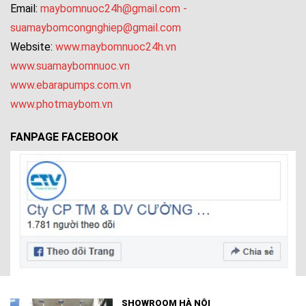
Email:
maybomnuoc24h@gmail.com
-
suamaybomcongnghiep@gmail.com
Website:
www.maybomnuoc24h.vn
www.suamaybomnuoc.vn
www.ebarapumps.com.vn
www.photmaybom.vn
FANPAGE FACEBOOK
SHOWROOM HÀ NỘI