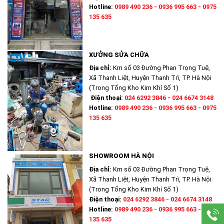
Hotline:
0989 490 236 - 0936 995 663 - 0975
135 635
XƯỞNG SỬA CHỮA
Địa chỉ:
Km số 03 Đường Phan Trọng Tuệ,
Xã Thanh Liệt, Huyện Thanh Trì, TP. Hà Nội
(Trong Tổng Kho Kim Khí Số 1)
Điện thoại:
024 6292 3846 - 024 6674 3148
Hotline:
0989 490 236 - 0936 995 663 - 0975
135 635
SHOWROOM HÀ NỘI
Địa chỉ:
Km số 03 Đường Phan Trọng Tuệ,
Xã Thanh Liệt, Huyện Thanh Trì, TP. Hà Nội
(Trong Tổng Kho Kim Khí Số 1)
Điện thoại:
024 6292 3846 - 024 6674 3148
Hotline:
0989 490 236 - 0936 995 663 - 0975
135 635