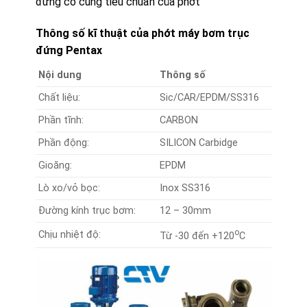
đứng có cùng tiêu chuẩn của phớt
Thông số kĩ thuật của phớt máy bơm trục
đứng Pentax
Nội dung
Thông số
Chất liệu:
Sic/CAR/EPDM/SS316
Phần tĩnh:
CARBON
Phần động:
SILICON Carbidge
Gioăng:
EPDM
Lò xo/vỏ bọc:
Inox SS316
Đường kính trục bơm:
12 – 30mm
o
Chịu nhiệt độ:
Từ -30 đến +120
C