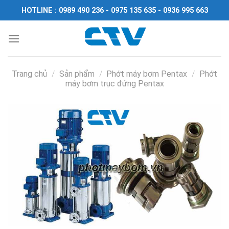
Chuyển
HOTLINE : 0989 490 236 - 0975 135 635 - 0936 995 663
đến
nội
dung
Trang chủ
/
Sản phẩm
/
Phớt máy bơm Pentax
/
Phớt
máy bơm trục đứng Pentax