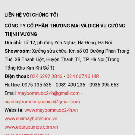
LIÊN HỆ VỚI CHÚNG TÔI
CÔNG TY CỔ PHẦN THƯƠNG MẠI VÀ DỊCH VỤ CƯỜNG
THỊNH VƯƠNG
Địa chỉ:
Tổ 12, phường Yên Nghĩa, Hà Đông, Hà Nội
Showroom:
Xưởng sửa chữa: Km số 03 Đường Phan Trọng
Tuệ, Xã Thanh Liệt, Huyện Thanh Trì, TP. Hà Nội (Trong
Tổng Kho Kim Khí Số 1)
Điện thoại:
024 6292 3846
-
024 6674 3148
Hotline: 0975 135 635 - 0989 490 236 - 0936 995 663
Email:
maybomnuoc24h@gmail.com
-
suamaybomcongnghiep@gmail.com
Website:
www.maybomnuoc24h.vn
www.suamaybomnuoc.vn
www.ebarapumps.com.vn