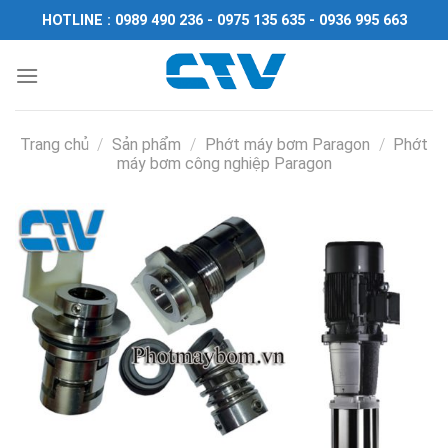
Chuyển
HOTLINE : 0989 490 236 - 0975 135 635 - 0936 995 663
đến
nội
dung
Trang chủ
/
Sản phẩm
/
Phớt máy bơm Paragon
/
Phớt
máy bơm công nghiệp Paragon