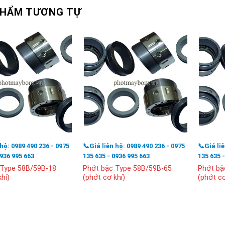
PHẨM TƯƠNG TỰ
 hệ: 0989 490 236 - 0975
📞Giá liên hệ: 0989 490 236 - 0975
📞Giá li
0936 995 663
135 635 - 0936 995 663
135 635 
 Type 58B/59B-18
Phớt bậc Type 58B/59B-65
Phớt bậ
hí)
(phớt cơ khí)
(phớt cơ