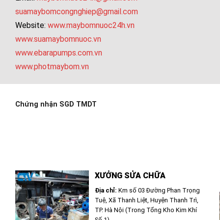
suamaybomcongnghiep@gmail.com
Website:
www.maybomnuoc24h.vn
www.suamaybomnuoc.vn
www.ebarapumps.com.vn
www.photmaybom.vn
Chứng nhận SGD TMDT
XƯỞNG SỬA CHỮA
Địa chỉ:
Km số 03 Đường Phan Trọng
Tuệ, Xã Thanh Liệt, Huyện Thanh Trì,
TP. Hà Nội (Trong Tổng Kho Kim Khí
Số 1)