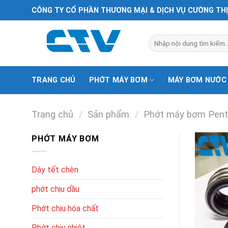
Chuyển
CÔNG TY CỔ PHẦN THƯƠNG MẠI & DỊCH VỤ CƯỜNG TH
đến
nội
Tìm
dung
kiếm:
TRANG CHỦ
PHỚT MÁY BƠM
MÁY BƠM NƯỚC
Trang chủ
/
Sản phẩm
/
Phớt máy bơm Pent
PHỚT MÁY BƠM
Dây tết chèn
phớt chịu dầu
Phớt chịu hóa chất
Phớt chịu nhiệt