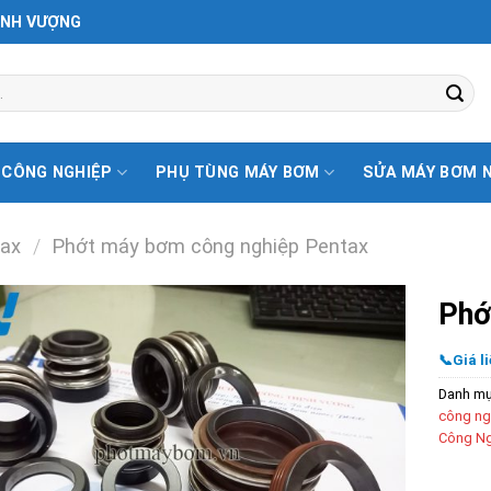
ỊNH VƯỢNG
 CÔNG NGHIỆP
PHỤ TÙNG MÁY BƠM
SỬA MÁY BƠM 
ax
/
Phớt máy bơm công nghiệp Pentax
Phớ
📞Giá li
Danh m
công ng
Công Ng