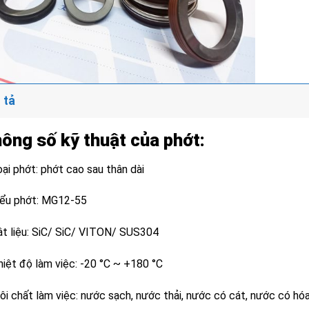
 tả
ông số kỹ thuật của phớt:
ại phớt: phớt cao sau thân dài
iểu phớt: MG12-55
ật liệu: SiC/ SiC/ VITON/ SUS304
hiệt độ làm việc: -20 °C ~ +180 °C
ôi chất làm việc: nước sạch, nước thải, nước có cát, nước có hó