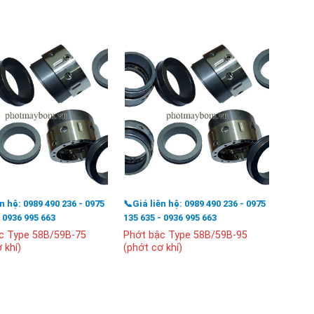
ên hệ: 0989 490 236 - 0975
📞Giá liên hệ: 0989 490 236 - 0975
📞Giá l
- 0936 995 663
135 635 - 0936 995 663
135 63
c Type 58B/59B-75
Phớt bậc Type 58B/59B-95
Phớt 
 khí)
(phớt cơ khí)
(phớt 