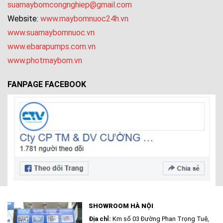
suamaybomcongnghiep@gmail.com
Website:
www.maybomnuoc24h.vn
www.suamaybomnuoc.vn
www.ebarapumps.com.vn
www.photmaybom.vn
FANPAGE FACEBOOK
SHOWROOM HÀ NỘI
Địa chỉ:
Km số 03 Đường Phan Trọng Tuệ,