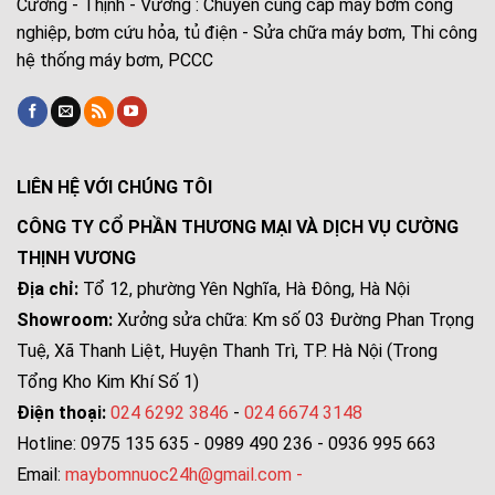
Cường - Thịnh - Vương : Chuyên cung cấp máy bơm công
nghiệp, bơm cứu hỏa, tủ điện - Sửa chữa máy bơm, Thi công
hệ thống máy bơm, PCCC
LIÊN HỆ VỚI CHÚNG TÔI
CÔNG TY CỔ PHẦN THƯƠNG MẠI VÀ DỊCH VỤ CƯỜNG
THỊNH VƯƠNG
Địa chỉ:
Tổ 12, phường Yên Nghĩa, Hà Đông, Hà Nội
Showroom:
Xưởng sửa chữa: Km số 03 Đường Phan Trọng
Tuệ, Xã Thanh Liệt, Huyện Thanh Trì, TP. Hà Nội (Trong
Tổng Kho Kim Khí Số 1)
Điện thoại:
024 6292 3846
-
024 6674 3148
Hotline: 0975 135 635 - 0989 490 236 - 0936 995 663
Email:
maybomnuoc24h@gmail.com
-