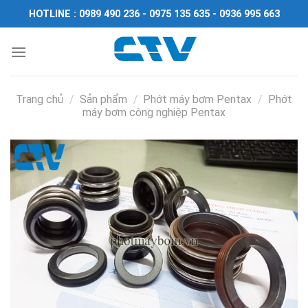
Chuyển
HOTLINE : 0989 490 236 - 0975 135 635 - 0936 995 663
đến
nội
dung
Trang chủ
/
Sản phẩm
/
Phớt máy bơm Pentax
/
Phớt
máy bơm công nghiệp Pentax