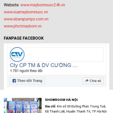
Website:
www.maybomnuoc24h.vn
www.suamaybomnuoc.vn
www.ebarapumps.com.vn
www.photmaybom.vn
FANPAGE FACEBOOK
SHOWROOM HÀ NỘI
Địa chỉ:
Km số 03 Đường Phan Trọng Tuệ,
Xã Thanh Liệt, Huyện Thanh Trì, TP. Hà Nội