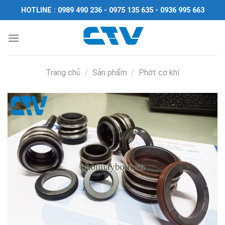
Chuyển
HOTLINE : 0989 490 236 - 0975 135 635 - 0936 995 663
đến
nội
dung
Trang chủ
/
Sản phẩm
/
Phớt cơ khí