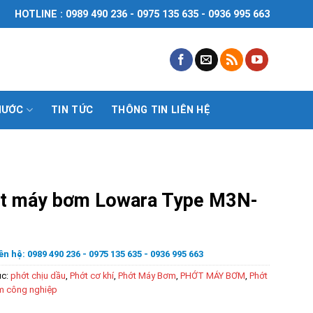
HOTLINE : 0989 490 236 - 0975 135 635 - 0936 995 663
NƯỚC
TIN TỨC
THÔNG TIN LIÊN HỆ
t máy bơm Lowara Type M3N-
ên hệ: 0989 490 236 - 0975 135 635 - 0936 995 663
ục:
phớt chịu dầu
,
Phớt cơ khí
,
Phớt Máy Bơm
,
PHỚT MÁY BƠM
,
Phớt
 công nghiệp