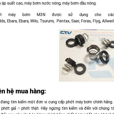
 áp suất cao, máy bơm nước nóng, máy bơm dầu nóng.
ớt máy bơm M3N được sử dụng cho các h
ds, Ebara, Ebara, Wilo, Tsurumi, Pentax, Saer, Foras, Flyg, Allweill
ên hệ mua hàng:
 đang tìm kiếm một đơn vị cung cấp phớt máy bơm chính hãng. 
t phớt giả – phớt thật. Hãy ngừng tìm kiếm và đến với chúng t