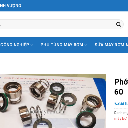
ỊNH VƯỢNG
 CÔNG NGHIỆP
PHỤ TÙNG MÁY BƠM
SỬA MÁY BƠM 
Phớ
60
📞Giá li
Danh m
máy bơm