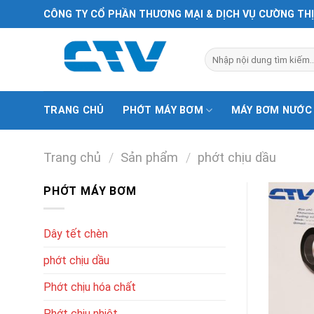
Chuyển
CÔNG TY CỔ PHẦN THƯƠNG MẠI & DỊCH VỤ CƯỜNG TH
đến
nội
Tìm
dung
kiếm:
TRANG CHỦ
PHỚT MÁY BƠM
MÁY BƠM NƯỚC
Trang chủ
/
Sản phẩm
/
phớt chịu dầu
PHỚT MÁY BƠM
Dây tết chèn
phớt chịu dầu
Phớt chịu hóa chất
Phớt chịu nhiệt