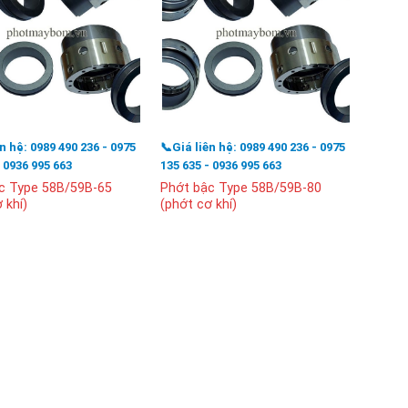
ên hệ: 0989 490 236 - 0975
📞Giá liên hệ: 0989 490 236 - 0975
📞Giá l
- 0936 995 663
135 635 - 0936 995 663
135 63
c Type 58B/59B-65
Phớt bậc Type 58B/59B-80
Phớt 
 khí)
(phớt cơ khí)
(phớt 