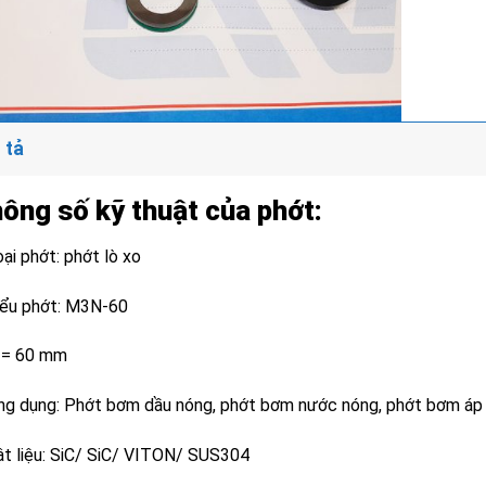
 tả
ông số kỹ thuật của phớt:
ại phớt: phớt lò xo
iểu phớt: M3N-60
 = 60 mm
ng dụng: Phớt bơm dầu nóng, phớt bơm nước nóng, phớt bơm áp
ật liệu: SiC/ SiC/ VITON/ SUS304