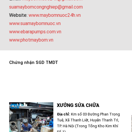
suamaybomcongnghiep@gmail.com
Website:
www.maybomnuoc24h.vn
www.suamaybomnuoc.vn
www.ebarapumps.com.vn
www.photmaybom.vn
Chứng nhận SGD TMDT
XƯỞNG SỬA CHỮA
Địa chỉ:
Km số 03 Đường Phan Trọng
Tuệ, Xã Thanh Liệt, Huyện Thanh Trì,
TP. Hà Nội (Trong Tổng Kho Kim Khí
Số 1)