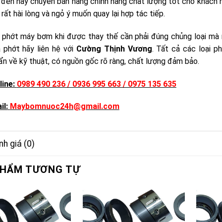
 đến nay chuyên bán hàng chính hãng chất lượng tốt cho khách h
rất hài lòng và ngỏ ý muốn quay lại hợp tác tiếp.
 phớt máy bơm khi được thay thế cần phải đúng chủng loại mà 
 phớt hãy liên hệ với
Cường Thịnh Vương
. Tất cả các loại 
ẩn về kỹ thuật, có nguồn gốc rõ ràng, chất lượng đảm bảo.
line:
0989 490 236 / 0936 995 663 / 0975 135 635
il:
Maybomnuoc24h@gmail.com
h giá (0)
PHẨM TƯƠNG TỰ