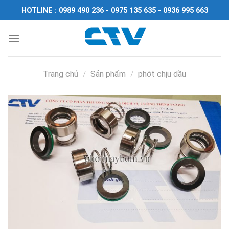
Chuyển
HOTLINE : 0989 490 236 - 0975 135 635 - 0936 995 663
đến
nội
dung
Trang chủ
/
Sản phẩm
/
phớt chịu dầu