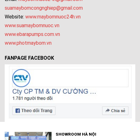
suamaybomcongnghiep@gmail.com
Website:
www.maybomnuoc24h.vn
www.suamaybomnuoc.vn
www.ebarapumps.com.vn
www.photmaybom.vn
FANPAGE FACEBOOK
SHOWROOM HÀ NỘI