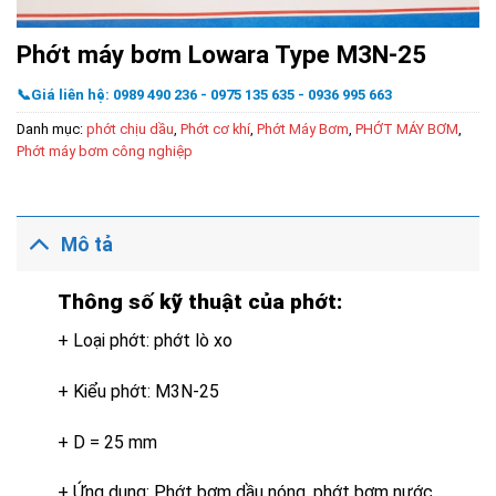
Phớt máy bơm Lowara Type M3N-25
📞Giá liên hệ: 0989 490 236 - 0975 135 635 - 0936 995 663
Danh mục:
phớt chịu dầu
,
Phớt cơ khí
,
Phớt Máy Bơm
,
PHỚT MÁY BƠM
,
Phớt máy bơm công nghiệp
Mô tả
Thông số kỹ thuật của phớt:
+ Loại phớt: phớt lò xo
+ Kiểu phớt: M3N-25
+ D = 25 mm
+ Ứng dụng: Phớt bơm dầu nóng, phớt bơm nước