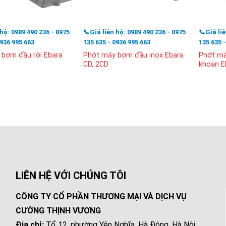
 hệ: 0989 490 236 - 0975
📞Giá liên hệ: 0989 490 236 - 0975
📞Giá li
0936 995 663
135 635 - 0936 995 663
135 635 
 bơm đầu rời Ebara
Phớt máy bơm đầu inox Ebara
Phớt má
CD, 2CD
khoan E
LIÊN HỆ VỚI CHÚNG TÔI
CÔNG TY CỔ PHẦN THƯƠNG MẠI VÀ DỊCH VỤ
CƯỜNG THỊNH VƯƠNG
Địa chỉ:
Tổ 12, phường Yên Nghĩa, Hà Đông, Hà Nội