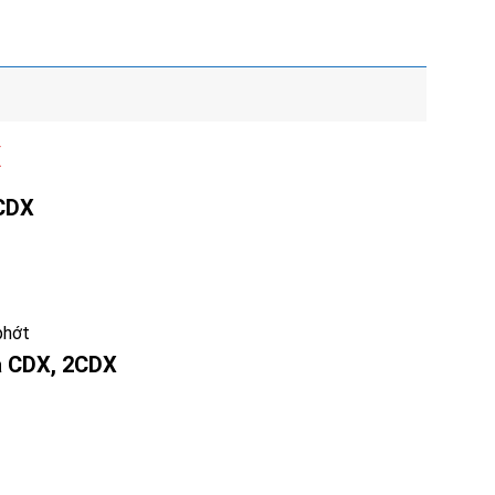
X
2CDX
phớt
a CDX, 2CDX