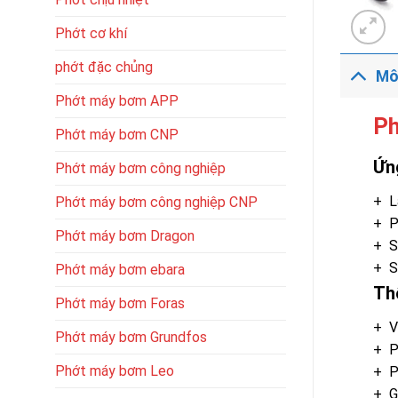
Phớt cơ khí
phớt đặc chủng
Mô
Phớt máy bơm APP
Ph
Phớt máy bơm CNP
Ứn
Phớt máy bơm công nghiệp
+ L
Phớt máy bơm công nghiệp CNP
+ P
Phớt máy bơm Dragon
+ S
+ S
Phớt máy bơm ebara
Th
Phớt máy bơm Foras
+ V
Phớt máy bơm Grundfos
+ P
Phớt máy bơm Leo
+ P
+ G