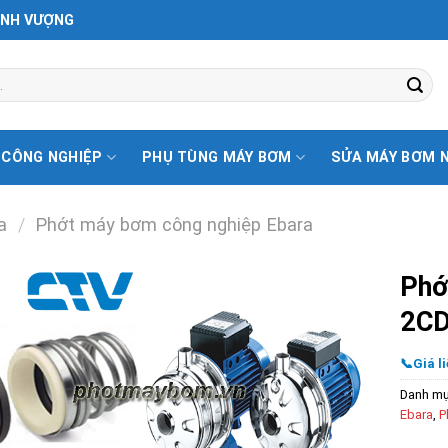
ỊNH VƯỢNG
 CÔNG NGHIỆP
PHỤ TÙNG MÁY BƠM
SỬA MÁY BƠM 
a
/
Phớt máy bơm công nghiệp Ebara
Phớ
2C
📞Giá li
Danh m
Ebara
,
P