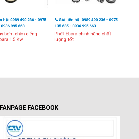
ên hệ: 0989 490 236 - 0975
📞Giá liên hệ: 0989 490 236 - 0975
📞Giá l
- 0936 995 663
135 635 - 0936 995 663
135 63
y bơm chìm giếng
Phớt Ebara chính hãng chất
Phớt 
bara 1.5 Kw
lượng tốt
FANPAGE FACEBOOK