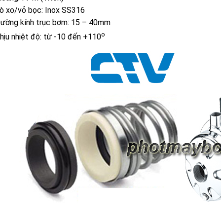
ò xo/vỏ bọc: Inox SS316
ường kính trục bơm: 15 – 40mm
o
hịu nhiệt độ: từ -10 đến +110