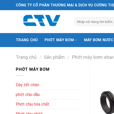
Chuyển
CÔNG TY CỔ PHẦN THƯƠNG MẠI & DỊCH VỤ CƯỜNG TH
đến
nội
Tìm
dung
kiếm:
TRANG CHỦ
PHỚT MÁY BƠM
MÁY BƠM NƯỚC
Trang chủ
/
Sản phẩm
/
Phớt máy bơm ebar
PHỚT MÁY BƠM
Dây tết chèn
phớt chịu dầu
Phớt chịu hóa chất
Phớt chịu nhiệt