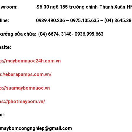
owroom: Số 30 ngõ 155 trường chinh-Thanh Xuân-H
line: 0989.490.236 – 0975.135.635 – (04) 3645.3848-
xưởng sửa chữa:
(
04) 6674. 3148- 0936.995.663
ebsite:
p://maybomnuoc24h.com.vn
p://ebarapumps.com.vn/
p://suamaybomnuoc.vn
ps://photmaybom.vn/
il:
maybomcongnghiep@gmail.com