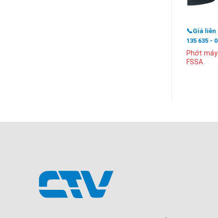
📞Giá liên
135 635 - 
Phớt máy
FSSA