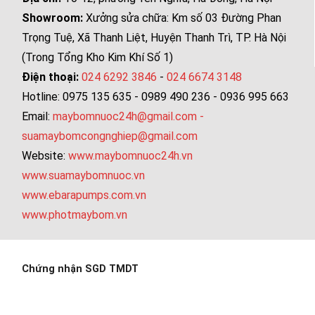
Showroom:
Xưởng sửa chữa: Km số 03 Đường Phan
Trọng Tuệ, Xã Thanh Liệt, Huyện Thanh Trì, TP. Hà Nội
(Trong Tổng Kho Kim Khí Số 1)
Điện thoại:
024 6292 3846
-
024 6674 3148
Hotline: 0975 135 635 - 0989 490 236 - 0936 995 663
Email:
maybomnuoc24h@gmail.com
-
suamaybomcongnghiep@gmail.com
Website:
www.maybomnuoc24h.vn
www.suamaybomnuoc.vn
www.ebarapumps.com.vn
www.photmaybom.vn
Chứng nhận SGD TMDT