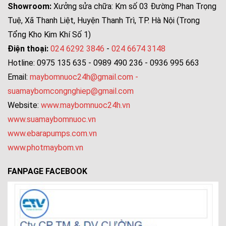
Showroom:
Xưởng sửa chữa: Km số 03 Đường Phan Trọng
Tuệ, Xã Thanh Liệt, Huyện Thanh Trì, TP. Hà Nội (Trong
Tổng Kho Kim Khí Số 1)
Điện thoại:
024 6292 3846
-
024 6674 3148
Hotline: 0975 135 635 - 0989 490 236 - 0936 995 663
Email:
maybomnuoc24h@gmail.com
-
suamaybomcongnghiep@gmail.com
Website:
www.maybomnuoc24h.vn
www.suamaybomnuoc.vn
www.ebarapumps.com.vn
www.photmaybom.vn
FANPAGE FACEBOOK