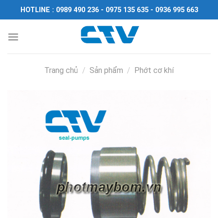
Chuyển
HOTLINE : 0989 490 236 - 0975 135 635 - 0936 995 663
đến
nội
dung
Trang chủ
/
Sản phẩm
/
Phớt cơ khí