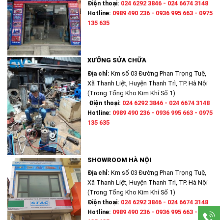
Điện thoại:
024 6292 3846 - 024 6674 3148
Hotline:
0989 490 236 - 0936 995 663 - 0975
135 635
XƯỞNG SỬA CHỮA
Địa chỉ:
Km số 03 Đường Phan Trọng Tuệ,
Xã Thanh Liệt, Huyện Thanh Trì, TP. Hà Nội
(Trong Tổng Kho Kim Khí Số 1)
Điện thoại:
024 6292 3846 - 024 6674 3148
Hotline:
0989 490 236 - 0936 995 663 - 0975
135 635
SHOWROOM HÀ NỘI
Địa chỉ:
Km số 03 Đường Phan Trọng Tuệ,
Xã Thanh Liệt, Huyện Thanh Trì, TP. Hà Nội
(Trong Tổng Kho Kim Khí Số 1)
Điện thoại:
024 6292 3846 - 024 6674 3148
Hotline:
0989 490 236 - 0936 995 663 - 0975