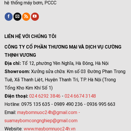
hệ thống máy bơm, PCCC
LIÊN HỆ VỚI CHÚNG TÔI
CÔNG TY CỔ PHẦN THƯƠNG MẠI VÀ DỊCH VỤ CƯỜNG
THỊNH VƯƠNG
Địa chỉ:
Tổ 12, phường Yên Nghĩa, Hà Đông, Hà Nội
Showroom:
Xưởng sửa chữa: Km số 03 Đường Phan Trọng
Tuệ, Xã Thanh Liệt, Huyện Thanh Trì, TP. Hà Nội (Trong
Tổng Kho Kim Khí Số 1)
Điện thoại:
024 6292 3846
-
024 6674 3148
Hotline: 0975 135 635 - 0989 490 236 - 0936 995 663
Email:
maybomnuoc24h@gmail.com
-
suamaybomcongnghiep@gmail.com
Website:
www.maybomnuoc24h.vn