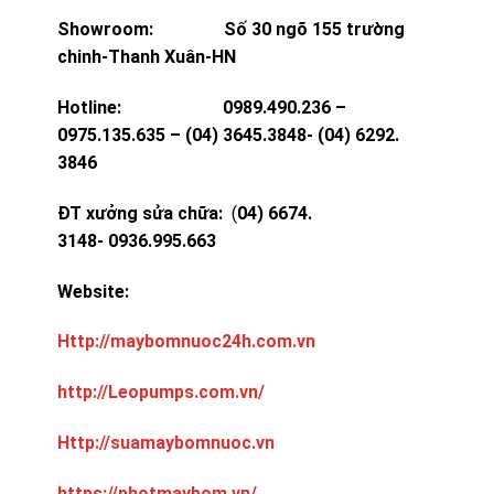
Showroom: Số 30 ngõ 155 trường
chinh-Thanh Xuân-HN
Hotline: 0989.490.236 –
0975.135.635 – (04) 3645.3848- (04) 6292.
3846
ĐT xưởng sửa chữa:
(
04) 6674.
3148- 0936.995.663
Website:
Http://maybomnuoc24h.com.vn
http://Leopumps.com.vn/
Http://suamaybomnuoc.vn
https://photmaybom.vn/