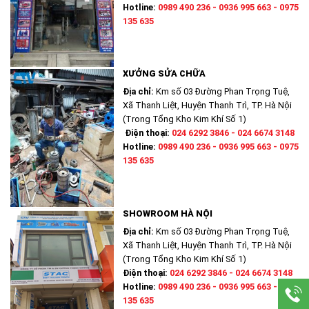
Hotline:
0989 490 236 - 0936 995 663 - 0975
135 635
XƯỞNG SỬA CHỮA
Địa chỉ:
Km số 03 Đường Phan Trọng Tuệ,
Xã Thanh Liệt, Huyện Thanh Trì, TP. Hà Nội
(Trong Tổng Kho Kim Khí Số 1)
Điện thoại:
024 6292 3846 - 024 6674 3148
Hotline:
0989 490 236 - 0936 995 663 - 0975
135 635
SHOWROOM HÀ NỘI
Địa chỉ:
Km số 03 Đường Phan Trọng Tuệ,
Xã Thanh Liệt, Huyện Thanh Trì, TP. Hà Nội
(Trong Tổng Kho Kim Khí Số 1)
Điện thoại:
024 6292 3846 - 024 6674 3148
Hotline:
0989 490 236 - 0936 995 663 - 0975
135 635