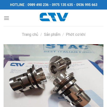
Chuyển
HOTLINE : 0989 490 236 - 0975 135 635 - 0936 995 663
đến
nội
dung
Trang chủ
/
Sản phẩm
/
Phớt cơ khí