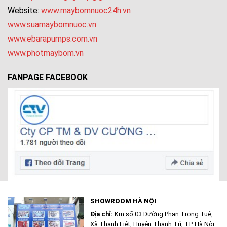
Website:
www.maybomnuoc24h.vn
www.suamaybomnuoc.vn
www.ebarapumps.com.vn
www.photmaybom.vn
FANPAGE FACEBOOK
SHOWROOM HÀ NỘI
Địa chỉ:
Km số 03 Đường Phan Trọng Tuệ,
Xã Thanh Liệt, Huyện Thanh Trì, TP. Hà Nội