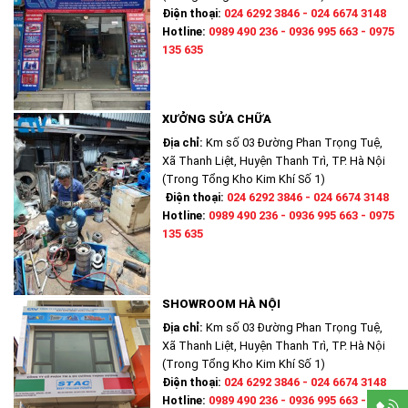
Điện thoại:
024 6292 3846 - 024 6674 3148
Hotline:
0989 490 236 - 0936 995 663 - 0975
135 635
XƯỞNG SỬA CHỮA
Địa chỉ:
Km số 03 Đường Phan Trọng Tuệ,
Xã Thanh Liệt, Huyện Thanh Trì, TP. Hà Nội
(Trong Tổng Kho Kim Khí Số 1)
Điện thoại:
024 6292 3846 - 024 6674 3148
Hotline:
0989 490 236 - 0936 995 663 - 0975
135 635
SHOWROOM HÀ NỘI
Địa chỉ:
Km số 03 Đường Phan Trọng Tuệ,
Xã Thanh Liệt, Huyện Thanh Trì, TP. Hà Nội
(Trong Tổng Kho Kim Khí Số 1)
Điện thoại:
024 6292 3846 - 024 6674 3148
Hotline:
0989 490 236 - 0936 995 663 - 0975