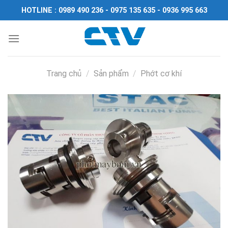
Chuyển
HOTLINE : 0989 490 236 - 0975 135 635 - 0936 995 663
đến
nội
dung
Trang chủ
/
Sản phẩm
/
Phớt cơ khí