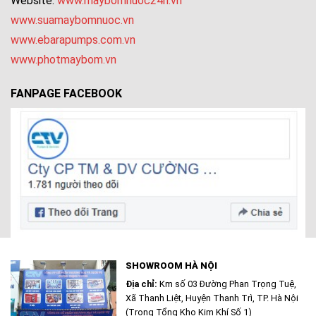
Website:
www.maybomnuoc24h.vn
www.suamaybomnuoc.vn
www.ebarapumps.com.vn
www.photmaybom.vn
FANPAGE FACEBOOK
SHOWROOM HÀ NỘI
Địa chỉ:
Km số 03 Đường Phan Trọng Tuệ,
Xã Thanh Liệt, Huyện Thanh Trì, TP. Hà Nội
(Trong Tổng Kho Kim Khí Số 1)