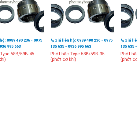
 hệ: 0989 490 236 - 0975
📞Giá liên hệ: 0989 490 236 - 0975
📞Giá li
0936 995 663
135 635 - 0936 995 663
135 635 
 Type 58B/59B-45
Phớt bậc Type 58B/59B-35
Phớt bậ
hí)
(phớt cơ khí)
(phớt cơ