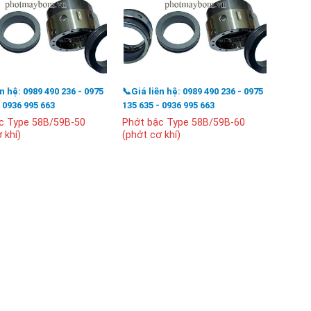
ên hệ: 0989 490 236 - 0975
📞Giá liên hệ: 0989 490 236 - 0975
📞Giá l
- 0936 995 663
135 635 - 0936 995 663
135 63
c Type 58B/59B-50
Phớt bậc Type 58B/59B-60
Phớt 
 khí)
(phớt cơ khí)
(phớt 