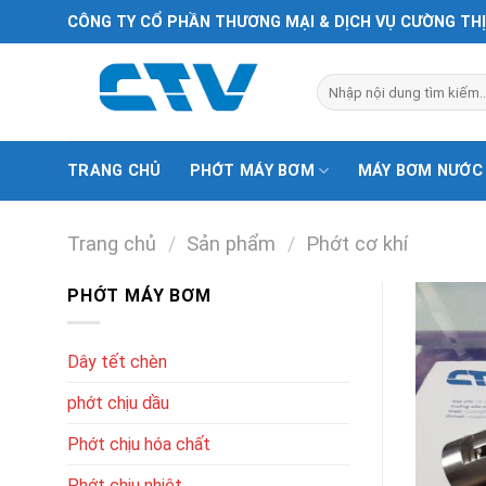
Chuyển
CÔNG TY CỔ PHẦN THƯƠNG MẠI & DỊCH VỤ CƯỜNG TH
đến
nội
Tìm
dung
kiếm:
TRANG CHỦ
PHỚT MÁY BƠM
MÁY BƠM NƯỚC
Trang chủ
/
Sản phẩm
/
Phớt cơ khí
PHỚT MÁY BƠM
Dây tết chèn
phớt chịu dầu
Phớt chịu hóa chất
Phớt chịu nhiệt