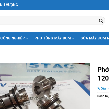
ỊNH VƯỢNG
 CÔNG NGHIỆP
PHỤ TÙNG MÁY BƠM
SỬA MÁY BƠM 
Phớ
120
📞Giá li
Danh m