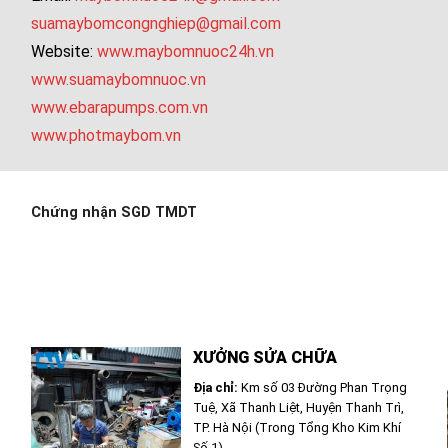
suamaybomcongnghiep@gmail.com
Website:
www.maybomnuoc24h.vn
www.suamaybomnuoc.vn
www.ebarapumps.com.vn
www.photmaybom.vn
Chứng nhận SGD TMDT
XƯỞNG SỬA CHỮA
Địa chỉ:
Km số 03 Đường Phan Trọng
Tuệ, Xã Thanh Liệt, Huyện Thanh Trì,
TP. Hà Nội (Trong Tổng Kho Kim Khí
Số 1)