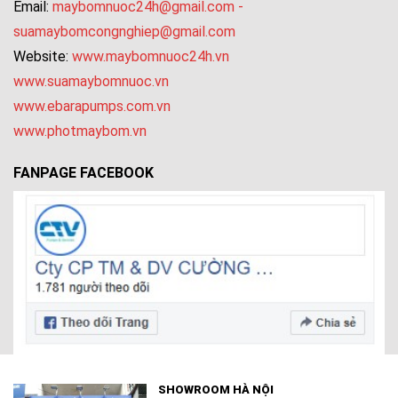
Email:
maybomnuoc24h@gmail.com
-
suamaybomcongnghiep@gmail.com
Website:
www.maybomnuoc24h.vn
www.suamaybomnuoc.vn
www.ebarapumps.com.vn
www.photmaybom.vn
FANPAGE FACEBOOK
SHOWROOM HÀ NỘI