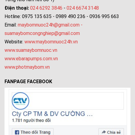
Điện thoại:
024 6292 3846
-
024 6674 3148
Hotline: 0975 135 635 - 0989 490 236 - 0936 995 663
Email:
maybomnuoc24h@gmail.com
-
suamaybomcongnghiep@gmail.com
Website:
www.maybomnuoc24h.vn
www.suamaybomnuoc.vn
www.ebarapumps.com.vn
www.photmaybom.vn
FANPAGE FACEBOOK