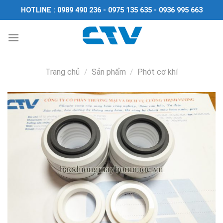
Chuyển
HOTLINE : 0989 490 236 - 0975 135 635 - 0936 995 663
đến
nội
dung
Trang chủ
/
Sản phẩm
/
Phớt cơ khí