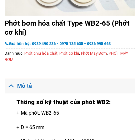
Phớt bơm hóa chất Type WB2-65 (Phớt
cơ khí)
📞Giá liên hệ: 0989 490 236 - 0975 135 635 - 0936 995 663
Danh mục:
Phớt chịu hóa chất
,
Phớt cơ khí
,
Phớt Máy Bơm
,
PHỚT MÁY
BƠM
Mô tả
Thông số kỹ thuật của phớt WB2:
+ Mã phớt: WB2-65
+ D = 65 mm