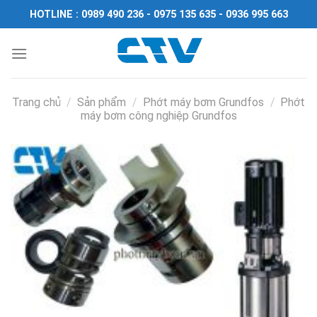
Chuyển
HOTLINE : 0989 490 236 - 0975 135 635 - 0936 995 663
đến
nội
dung
Trang chủ
/
Sản phẩm
/
Phớt máy bơm Grundfos
/
Phớt
máy bơm công nghiệp Grundfos