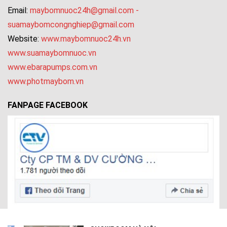
Email:
maybomnuoc24h@gmail.com
-
suamaybomcongnghiep@gmail.com
Website:
www.maybomnuoc24h.vn
www.suamaybomnuoc.vn
www.ebarapumps.com.vn
www.photmaybom.vn
FANPAGE FACEBOOK