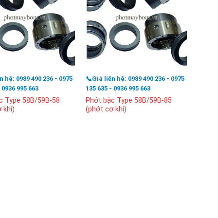
ên hệ: 0989 490 236 - 0975
📞Giá liên hệ: 0989 490 236 - 0975
📞Giá l
- 0936 995 663
135 635 - 0936 995 663
135 63
c Type 58B/59B-58
Phớt bậc Type 58B/59B-85
Phớt 
 khí)
(phớt cơ khí)
(phớt 