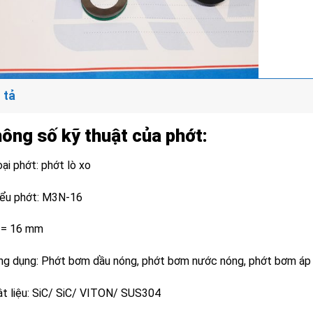
 tả
ông số kỹ thuật của phớt:
ại phớt: phớt lò xo
iểu phớt: M3N-16
 = 16 mm
ng dụng: Phớt bơm dầu nóng, phớt bơm nước nóng, phớt bơm áp
ật liệu: SiC/ SiC/ VITON/ SUS304