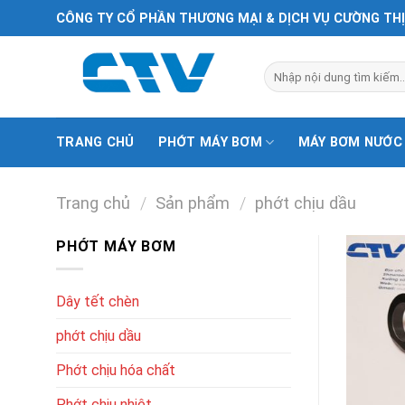
Chuyển
CÔNG TY CỔ PHẦN THƯƠNG MẠI & DỊCH VỤ CƯỜNG TH
đến
nội
Tìm
dung
kiếm:
TRANG CHỦ
PHỚT MÁY BƠM
MÁY BƠM NƯỚC
Trang chủ
/
Sản phẩm
/
phớt chịu dầu
PHỚT MÁY BƠM
Dây tết chèn
phớt chịu dầu
Phớt chịu hóa chất
Phớt chịu nhiệt