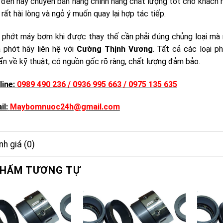
 đến nay chuyên bán hàng chính hãng chất lượng tốt cho khách h
rất hài lòng và ngỏ ý muốn quay lại hợp tác tiếp.
 phớt máy bơm khi được thay thế cần phải đúng chủng loại mà 
 phớt hãy liên hệ với
Cường Thịnh Vương
. Tất cả các loại 
ẩn về kỹ thuật, có nguồn gốc rõ ràng, chất lượng đảm bảo.
line:
0989 490 236 / 0936 995 663 / 0975 135 635
il:
Maybomnuoc24h@gmail.com
h giá (0)
PHẨM TƯƠNG TỰ