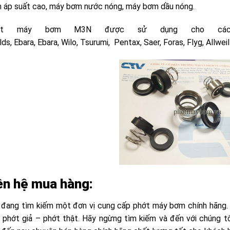
 áp suất cao, máy bơm nước nóng, máy bơm dầu nóng.
ớt máy bơm M3N được sử dụng cho các h
ds, Ebara, Ebara, Wilo, Tsurumi, Pentax, Saer, Foras, Flyg, Allweill
ên hệ mua hàng:
 đang tìm kiếm một đơn vị cung cấp phớt máy bơm chính hãng. 
t phớt giả – phớt thật. Hãy ngừng tìm kiếm và đến với chúng t