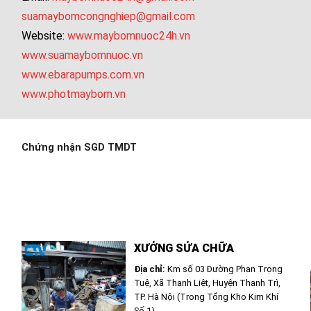
suamaybomcongnghiep@gmail.com
Website:
www.maybomnuoc24h.vn
www.suamaybomnuoc.vn
www.ebarapumps.com.vn
www.photmaybom.vn
Chứng nhận SGD TMDT
XƯỞNG SỬA CHỮA
Địa chỉ:
Km số 03 Đường Phan Trọng
Tuệ, Xã Thanh Liệt, Huyện Thanh Trì,
TP. Hà Nội (Trong Tổng Kho Kim Khí
Số 1)