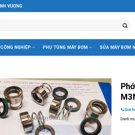
ỊNH VƯỢNG
 CÔNG NGHIỆP
PHỤ TÙNG MÁY BƠM
SỬA MÁY BƠM 
Phớ
M3
📞Giá li
Danh m