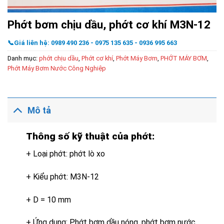
Phớt bơm chịu dầu, phớt cơ khí M3N-12
📞Giá liên hệ: 0989 490 236 - 0975 135 635 - 0936 995 663
Danh mục:
phớt chịu dầu
,
Phớt cơ khí
,
Phớt Máy Bơm
,
PHỚT MÁY BƠM
,
Phớt Máy Bơm Nước Công Nghiệp
Mô tả
Thông số kỹ thuật của phớt:
+ Loại phớt: phớt lò xo
+ Kiểu phớt: M3N-12
+ D = 10 mm
+ Ứng dụng: Phớt bơm dầu nóng, phớt bơm nước