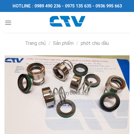
Chuyển
HOTLINE : 0989 490 236 - 0975 135 635 - 0936 995 663
đến
nội
dung
Trang chủ
/
Sản phẩm
/
phớt chịu dầu