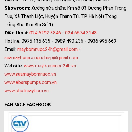
Showroom:
Xưởng sửa chữa: Km số 03 Đường Phan Trọng
Tuệ, Xã Thanh Liệt, Huyện Thanh Trì, TP. Hà Nội (Trong
Tổng Kho Kim Khí Số 1)
Điện thoại:
024 6292 3846
-
024 6674 3148
Hotline: 0975 135 635 - 0989 490 236 - 0936 995 663
Email:
maybomnuoc24h@gmail.com
-
suamaybomcongnghiep@gmail.com
Website:
www.maybomnuoc24h.vn
www.suamaybomnuoc.vn
www.ebarapumps.com.vn
www.photmaybom.vn
FANPAGE FACEBOOK