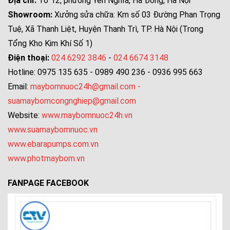
Địa chỉ:
Tổ 12, phường Yên Nghĩa, Hà Đông, Hà Nội
Showroom:
Xưởng sửa chữa: Km số 03 Đường Phan Trọng
Tuệ, Xã Thanh Liệt, Huyện Thanh Trì, TP. Hà Nội (Trong
Tổng Kho Kim Khí Số 1)
Điện thoại:
024 6292 3846
-
024 6674 3148
Hotline: 0975 135 635 - 0989 490 236 - 0936 995 663
Email:
maybomnuoc24h@gmail.com
-
suamaybomcongnghiep@gmail.com
Website:
www.maybomnuoc24h.vn
www.suamaybomnuoc.vn
www.ebarapumps.com.vn
www.photmaybom.vn
FANPAGE FACEBOOK